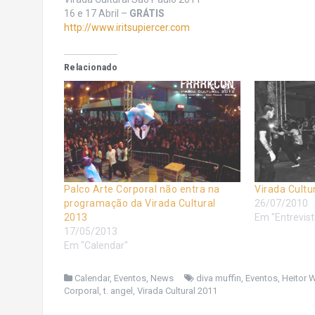
16 e 17 Abril –
GRÁTIS
http://www.iritsupiercer.com
Relacionado
Palco Arte Corporal não entra na
Virada Cultu
programação da Virada Cultural
26/07/2010
2013
Em "Entrevist
17/05/2013
Em "Calendar"
Calendar
,
Eventos
,
News
diva muffin
,
Eventos
,
Heitor 
Corporal
,
t. angel
,
Virada Cultural 2011