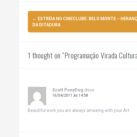
Navegação
←
ESTRÉIA NO CINECLUBE: BELO MONTE – HERAN
de
DA DITADURA
posts
1 thought on “
Programação Virada Cultura
Scott PonyDog
disse:
16/04/2011 às 14:58
Beautiful work you are always amazing with your Art