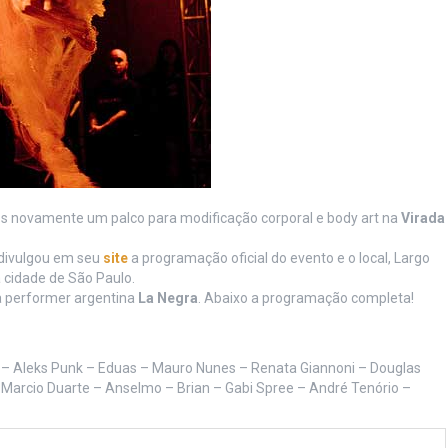
s novamente um palco para modificação corporal e body art na
Virada
 divulgou em seu
site
a programação oficial do evento e o local, Largo
 cidade de São Paulo.
a performer argentina
La Negra
. Abaixo a programação completa!
s – Aleks Punk – Eduas – Mauro Nunes – Renata Giannoni – Douglas
 Marcio Duarte – Anselmo – Brian – Gabi Spree – André Tenório –