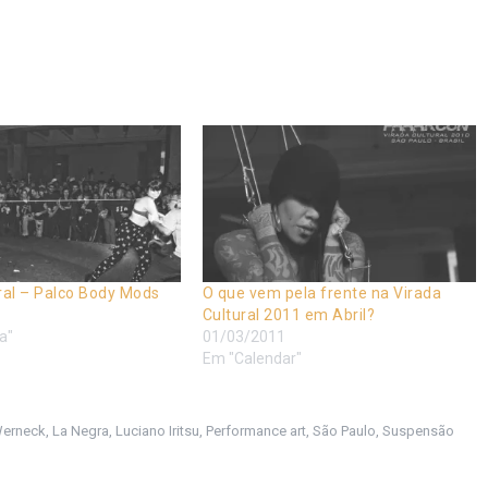
ral – Palco Body Mods
O que vem pela frente na Virada
Cultural 2011 em Abril?
a"
01/03/2011
Em "Calendar"
Werneck
,
La Negra
,
Luciano Iritsu
,
Performance art
,
São Paulo
,
Suspensão