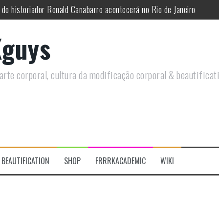
 do historiador Ronald Canabarro acontecerá no Rio de Janeiro
utirá sobre Circo Freak em encontro online
guys
remotamente em Agosto e discutirá questões LGBTQIAPN+ e Modificaç
utirá modificações corporais e anarquia em encontro online
rte corporal, cultura da modificação corporal & beautificat
moto, saiba como você pode ajudar duas ações que estão a ocorrer
re a celebração do Orgulho Freak no Chile
BEAUTIFICATION
SHOP
FRRRKACADEMIC
WIKI