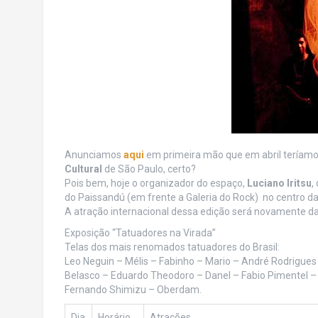
Anunciamos
aqui
em primeira mão que em abril teríamo
Cultural
de São Paulo, certo?
Pois bem, hoje o organizador do espaço,
Luciano Iritsu
,
do Paissandú (em frente a Galeria do Rock) no centro da
A atração internacional dessa edição será novamente d
Exposição “Tatuadores na Virada”
Telas dos mais renomados tatuadores do Brasil:
Leo Neguin – Mélis – Fabinho – Mario – André Rodrigue
Belasco – Eduardo Theodoro – Danel – Fabio Pimentel –
Fernando Shimizu – Oberdam.
Dia
Horário
Atrações