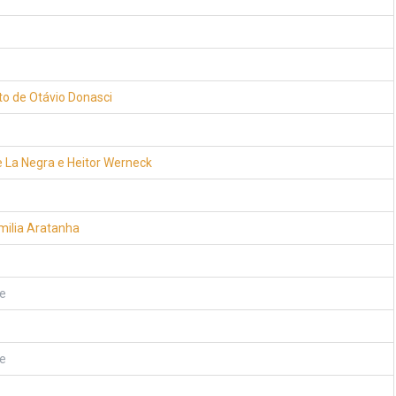
o de Otávio Donasci
 La Negra e Heitor Werneck
milia Aratanha
e
e