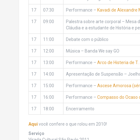
17
07:30
Performance –
Kavadi de Alexandre 
17
09:00
Palestra sobre arte corporal – Mesa d
Cláudia e a estudante de História e
17
11:00
Debate com o público
17
12:00
Música – Banda We say GO
17
13:00
Performance –
Arco de Histeria de T.
17
14:00
Apresentação de Suspensão – Joelh
17
15:00
Performance –
Ascese Amorosa (séri
17
16:00
Performance –
Compasso do Ocaso de
17
18:00
Encerramento
Aqui
você confere o que rolou em 2010!
Serviço
Virada Cultural São Paulo 2011