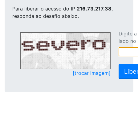
Para liberar o acesso
do IP
216.73.217.38
,
responda ao desafio abaixo.
Digite 
lado no
[trocar imagem]