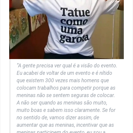
“A gente precisa ver qual é a visão do evento.
Eu acabei de voltar de um evento e é nítido
que existem 300 vezes mais homens que
colocam trabalhos para competir porque as
meninas não se sentem seguras de colocar.
A não ser quando as meninas são muito,
muito boas e sabem isso claramente. Se for
no sentido de, vamos dizer assim, de
aumentar que as meninas, incentivar que as
meninas participem do evento, eu sou a