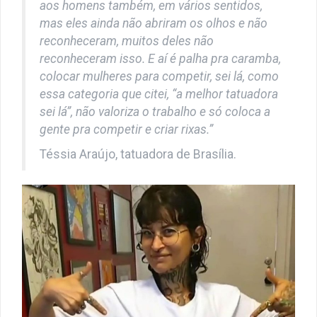
aos homens também, em vários sentidos,
mas eles ainda não abriram os olhos e não
reconheceram, muitos deles não
reconheceram isso. E aí é palha pra caramba,
colocar mulheres para competir, sei lá, como
essa categoria que citei, “a melhor tatuadora
sei lá”, não valoriza o trabalho e só coloca a
gente pra competir e criar rixas.”
Téssia Araújo, tatuadora de Brasília.