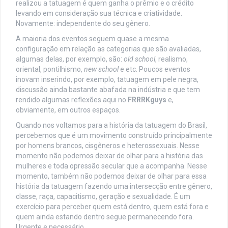
realizou a tatuagem é quem ganha o prêmio e o crédito
levando em consideração sua técnica e criatividade.
Novamente: independente do seu gênero.
A maioria dos eventos seguem quase a mesma
configuração em relação as categorias que são avaliadas,
algumas delas, por exemplo, são:
old school
, realismo,
oriental, pontilhismo,
new school
e etc. Poucos eventos
inovam inserindo, por exemplo, tatuagem em pele negra,
discussão ainda bastante abafada na indústria e que tem
rendido algumas reflexões aqui no
FRRRKguys
e,
obviamente, em outros espaços.
Quando nos voltamos para a história da tatuagem do Brasil,
percebemos que é um movimento construído principalmente
por homens brancos, cisgêneros e heterossexuais. Nesse
momento não podemos deixar de olhar para a história das
mulheres e toda opressão secular que a acompanha. Nesse
momento, também não podemos deixar de olhar para essa
história da tatuagem fazendo uma intersecção entre gênero,
classe, raça, capacitismo, geração e sexualidade. É um
exercício para perceber quem está dentro, quem está fora e
quem ainda estando dentro segue permanecendo fora.
Urgente e necessário.