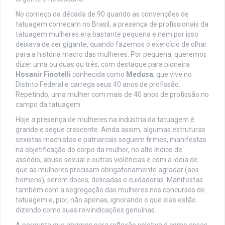
No começo da década de 90 quando as convenções de
tatuagem começam no Brasil, a presença de profissionais da
tatuagem mulheres era bastante pequena e nem por isso
deixava de ser gigante, quando fazemos o exercício de olhar
para a história macro das mulheres. Por pequena, queremos
dizer uma ou duas ou três, com destaque para pioneira
Hosanir Finotelli
conhecida como
Medusa
, que vive no
Distrito Federal e carrega seus 40 anos de profissão.
Repetindo, uma mulher com mais de 40 anos de profissão no
campo da tatuagem.
Hoje a presença de mulheres na indústria da tatuagem é
grande e segue crescente. Ainda assim, algumas estruturas
sexistas machistas e patriarcais seguem firmes, manifestas
na objetificação do corpo da mulher, no alto índice de
assédio, abuso sexual e outras violências e com a ideia de
que as mulheres precisam obrigatoriamente agradar (aos
homens), serem doces, delicadas e cuidadoras. Manifestas
também com a segregação das mulheres nos concursos de
tatuagem e, pior, não apenas, ignorando o que elas estão
dizendo como suas reivindicações genuínas.
A pergunta que abrimos para reflexão coletiva é como essas