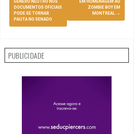
de
GÊNERO NEUTRO NOS
EM HOMENAGEM AO
DOCUMENTOS OFICIAIS
ZOMBIE BOY EM
posts
PODE SE TORNAR
MONTREAL
→
PAUTA NO SENADO
PUBLICIDADE