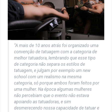
“A mais de 10 anos atrás foi organizado uma
convenção de tatuagem com a categoria de
melhor tatuadora, lembrando que esse tipo
de categoria não separa os estilos de
tatuagem, e julgam por exemplo um new
school com um realismo na mesma
categoria, só porque ambos foram feitos por
uma mulher. Na época algumas mulheres
não percebiam que o evento não estava
apoiando as tatuadoras, e sim
desmerecendo nossa capacidade de tatuar e