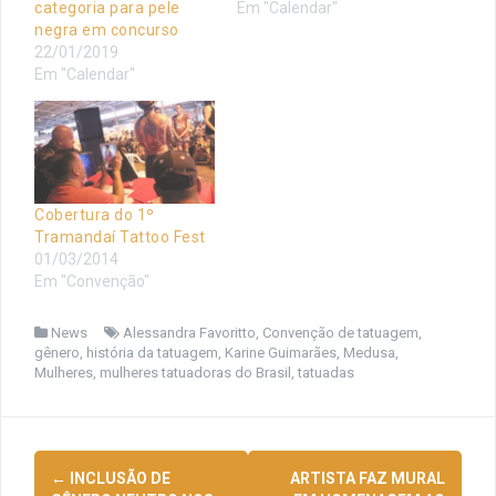
categoria para pele
Em "Calendar"
negra em concurso
22/01/2019
Em "Calendar"
Cobertura do 1º
Tramandaí Tattoo Fest
01/03/2014
Em "Convenção"
News
Alessandra Favoritto
,
Convenção de tatuagem
,
gênero
,
história da tatuagem
,
Karine Guimarães
,
Medusa
,
Mulheres
,
mulheres tatuadoras do Brasil
,
tatuadas
Navegação
←
INCLUSÃO DE
ARTISTA FAZ MURAL