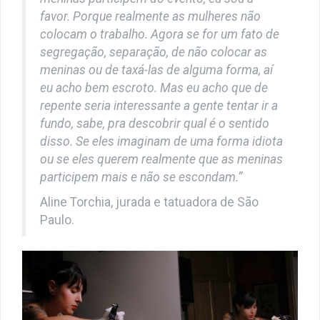
favor. Porque realmente as mulheres não
colocam o trabalho. Agora se for um fato de
segregação, separação, de não colocar as
meninas ou de taxá-las de alguma forma, aí
eu acho bem escroto. Mas eu acho que de
repente seria interessante a gente tentar ir a
fundo, sabe, pra descobrir qual é o sentido
disso. Se eles imaginam de uma forma idiota
ou se eles querem realmente que as meninas
participem mais e não se escondam.”
Aline Torchia, jurada e tatuadora de São
Paulo.