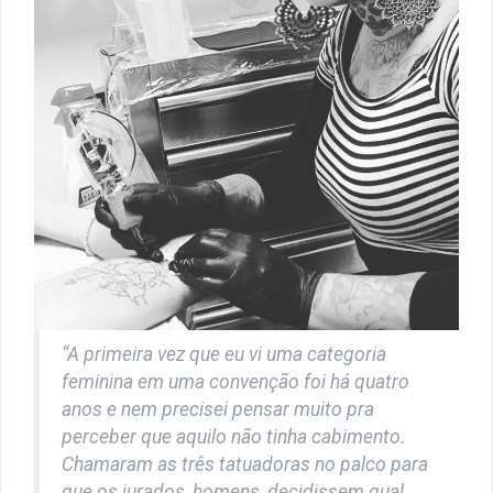
“A primeira vez que eu vi uma categoria
feminina em uma convenção foi há quatro
anos e nem precisei pensar muito pra
perceber que aquilo não tinha cabimento.
Chamaram as três tatuadoras no palco para
que os jurados, homens, decidissem qual