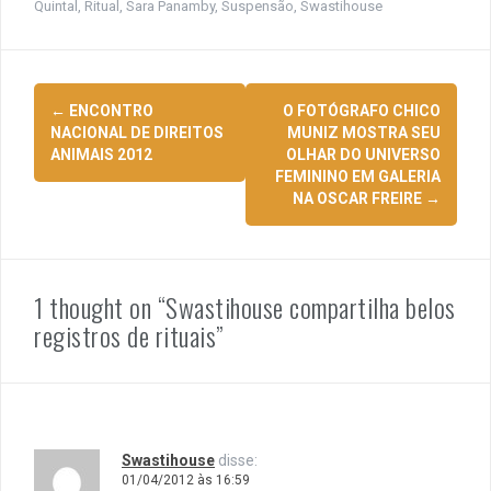
Quintal
,
Ritual
,
Sara Panamby
,
Suspensão
,
Swastihouse
Navegação
←
ENCONTRO
O FOTÓGRAFO CHICO
de
NACIONAL DE DIREITOS
MUNIZ MOSTRA SEU
ANIMAIS 2012
OLHAR DO UNIVERSO
posts
FEMININO EM GALERIA
NA OSCAR FREIRE
→
1 thought on “
Swastihouse compartilha belos
registros de rituais
”
Swastihouse
disse:
01/04/2012 às 16:59