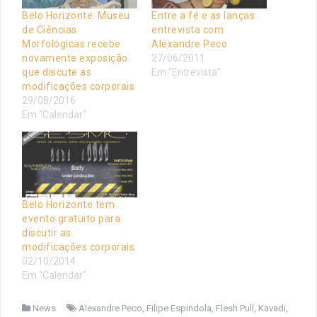
Belo Horizonte: Museu
Entre a fé e as lanças:
de Ciências
entrevista com
Morfológicas recebe
Alexandre Peco
novamente exposição
27/06/2011
que discute as
Em "Entrevista"
modificações corporais
29/08/2016
Em "Calendar"
Belo Horizonte tem
evento gratuito para
discutir as
modificações corporais
02/10/2014
Em "Calendar"
News
Alexandre Peco
,
Filipe Espindola
,
Flesh Pull
,
Kavadi
,