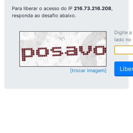
Para liberar o acesso
do IP
216.73.216.208
,
responda ao desafio abaixo.
Digite 
lado no
[trocar imagem]