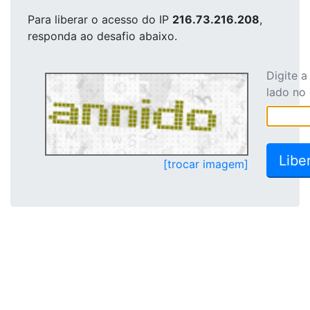
Para liberar o acesso
do IP
216.73.216.208
,
responda ao desafio abaixo.
Digite 
lado no
[trocar imagem]