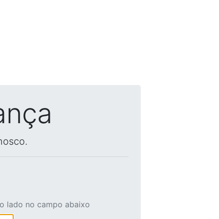
ança
nosco.
ao lado no campo abaixo