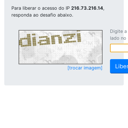
Para liberar o acesso
do IP
216.73.216.14
,
responda ao desafio abaixo.
Digite 
lado no
[trocar imagem]