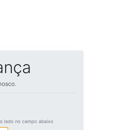
ança
nosco.
ao lado no campo abaixo