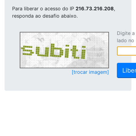
Para liberar o acesso
do IP
216.73.216.208
,
responda ao desafio abaixo.
Digite 
lado no
[trocar imagem]