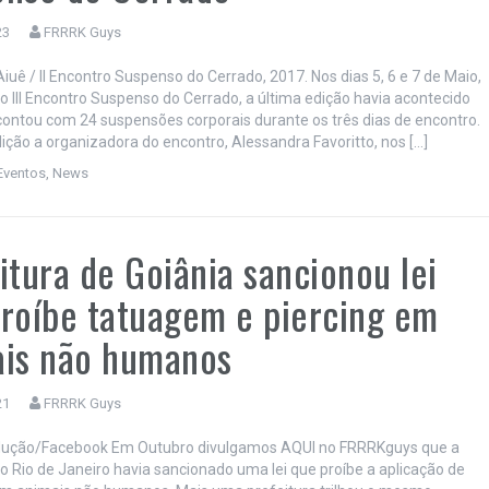
23
FRRRK Guys
iuê / II Encontro Suspenso do Cerrado, 2017. Nos dias 5, 6 e 7 de Maio,
o III Encontro Suspenso do Cerrado, a última edição havia acontecido
ontou com 24 suspensões corporais durante os três dias de encontro.
dição a organizadora do encontro, Alessandra Favoritto, nos […]
Eventos
,
News
itura de Goiânia sancionou lei
roíbe tatuagem e piercing em
ais não humanos
21
FRRRK Guys
odução/Facebook Em Outubro divulgamos AQUI no FRRRKguys que a
do Rio de Janeiro havia sancionado uma lei que proíbe a aplicação de