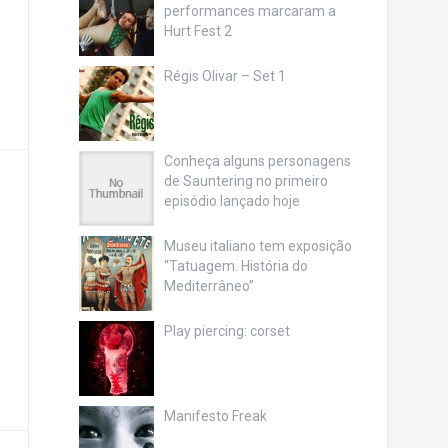
performances marcaram a
Hurt Fest 2
Régis Olivar – Set 1
Conheça alguns personagens
de Sauntering no primeiro
episódio lançado hoje
Museu italiano tem exposição
“Tatuagem. História do
Mediterrâneo”
Play piercing: corset
Manifesto Freak