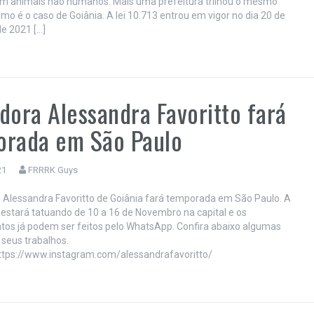
m animais não humanos. Mais uma prefeitura trilhou o mesmo
mo é o caso de Goiânia. A lei 10.713 entrou em vigor no dia 20 de
e 2021 […]
dora Alessandra Favoritto fará
orada em São Paulo
21
FRRRK Guys
 Alessandra Favoritto de Goiânia fará temporada em São Paulo. A
l estará tatuando de 10 a 16 de Novembro na capital e os
s já podem ser feitos pelo WhatsApp. Confira abaixo algumas
seus trabalhos.
ps://www.instagram.com/alessandrafavoritto/