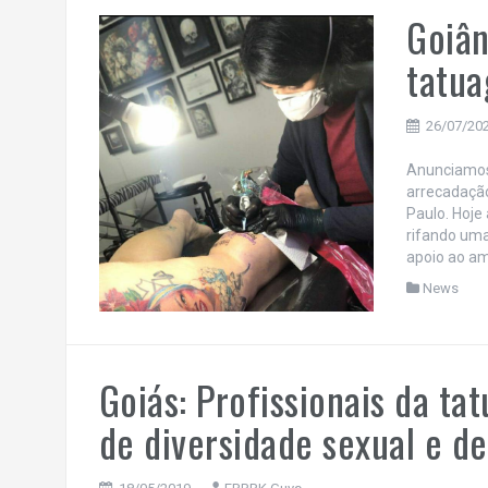
Goiân
tatua
26/07/20
Anunciamos
arrecadação
Paulo. Hoje
rifando uma
apoio ao a
News
Goiás: Profissionais da ta
de diversidade sexual e d