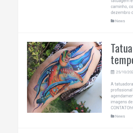
tatuagem e
caminho, co
dezembro d
News
Tatua
temp
25/10/20
A tatuadora
profissiona
agendamento
imagens de 
CONTATOhtt
News