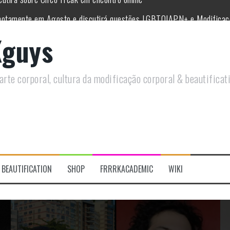
remotamente em Agosto e discutirá questões LGBTQIAPN+ e Modificaç
utirá modificações corporais e anarquia em encontro online
guys
moto, saiba como você pode ajudar duas ações que estão a ocorrer
 se despede do tatuador Lia Perboni
rte corporal, cultura da modificação corporal & beautificat
 do historiador Ronald Canabarro acontecerá no Rio de Janeiro
utirá sobre Circo Freak em encontro online
BEAUTIFICATION
SHOP
FRRRKACADEMIC
WIKI