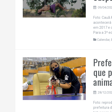
09/04/20
Foto: Cauã A
acontecerá 
em 2017 e c
Para a 3ª e
Calendar
,
Prefe
que p
anim
28/12/20
Foto: repr
prefeitura 