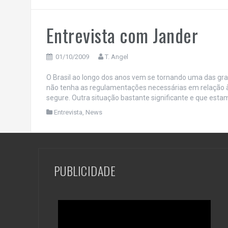
Entrevista com Jander
01/10/2009
T. Angel
O Brasil ao longo dos anos vem se tornando uma das gr
não tenha as regulamentações necessárias em relação à
segure. Outra situação bastante significante e que estam
Entrevista
,
News
PUBLICIDADE