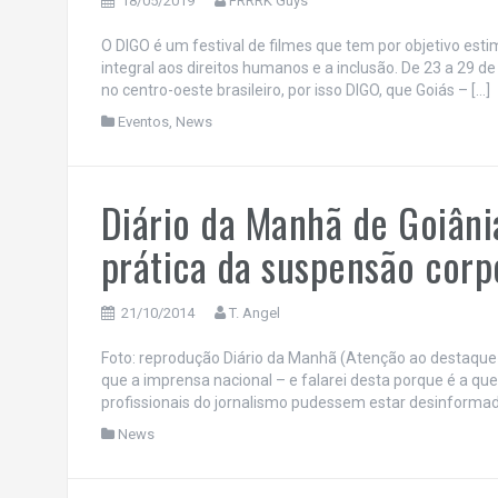
18/05/2019
FRRRK Guys
O DIGO é um festival de filmes que tem por objetivo esti
integral aos direitos humanos e a inclusão. De 23 a 29 
no centro-oeste brasileiro, por isso DIGO, que Goiás – […]
Eventos
,
News
Diário da Manhã de Goiânia
prática da suspensão corp
21/10/2014
T. Angel
Foto: reprodução Diário da Manhã (Atenção ao destaque
que a imprensa nacional – e falarei desta porque é a qu
profissionais do jornalismo pudessem estar desinformad
News