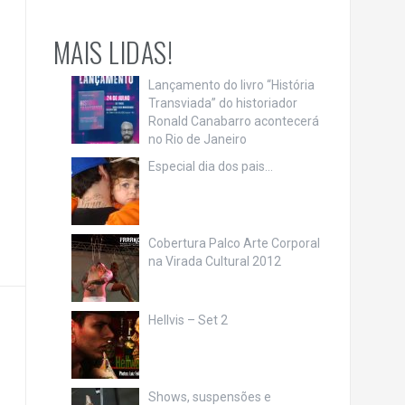
MAIS LIDAS!
Lançamento do livro “História
Transviada” do historiador
Ronald Canabarro acontecerá
no Rio de Janeiro
Especial dia dos pais…
Cobertura Palco Arte Corporal
na Virada Cultural 2012
Hellvis – Set 2
Shows, suspensões e