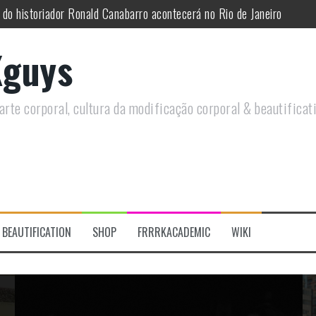
utirá sobre Circo Freak em encontro online
remotamente em Agosto e discutirá questões LGBTQIAPN+ e Modificaç
guys
utirá modificações corporais e anarquia em encontro online
moto, saiba como você pode ajudar duas ações que estão a ocorrer
rte corporal, cultura da modificação corporal & beautificat
re a celebração do Orgulho Freak no Chile
 do historiador Ronald Canabarro acontecerá no Rio de Janeiro
BEAUTIFICATION
SHOP
FRRRKACADEMIC
WIKI