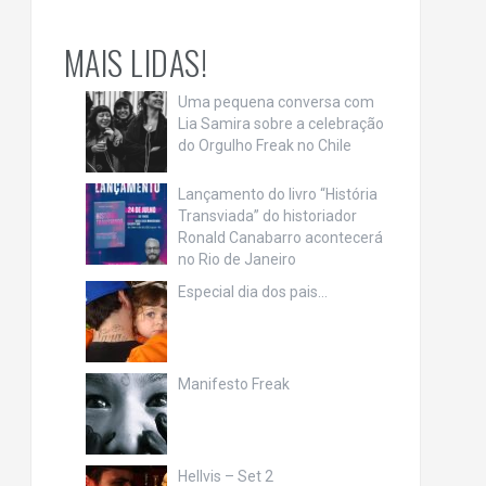
MAIS LIDAS!
Uma pequena conversa com
Lia Samira sobre a celebração
do Orgulho Freak no Chile
Lançamento do livro “História
Transviada” do historiador
Ronald Canabarro acontecerá
no Rio de Janeiro
Especial dia dos pais…
Manifesto Freak
Hellvis – Set 2