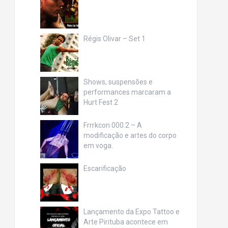
Régis Olivar – Set 1
Shows, suspensões e
performances marcaram a
Hurt Fest 2
Frrrkcon 000.2 – A
modificação e artes do corpo
em voga.
Escarificação
Lançamento da Expo Tattoo e
Arte Pirituba acontece em