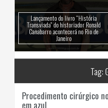
mira
Lançamento do livro “História
k no
Transviada” do historiador Ronald
Canabarro acontecerá no Rio de
Janeiro
Tag:
Procedimento cirúrgico n
em azul