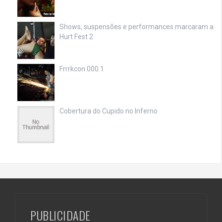
Shows, suspensões e performances marcaram a
Hurt Fest 2
Frrrkcon 000.1
Cobertura do Cupido no Inferno
PUBLICIDADE