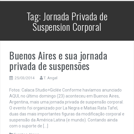
Tag:
Jornada Privada de
Suspension Corporal
Buenos Aires e sua jornada
privada de suspensões
25/03/2014
T. Angel
Fotos: Calaca Studio+Giclée Conforme havíamos anunciado
AQUI, no último domingo (23) aconteceu em Buenos Aires,
Argentina, mais uma jornada privada de suspensão corporal.
O evento foi organizado por La Negra e Matias Rata Tafel,
duas das mais importantes figuras da modificação corporal e
suspensão da América Latina (e mundo). Contando ainda
com o suporte de […]