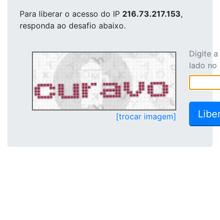
Para liberar o acesso
do IP
216.73.217.153
,
responda ao desafio abaixo.
Digite 
lado no
[trocar imagem]