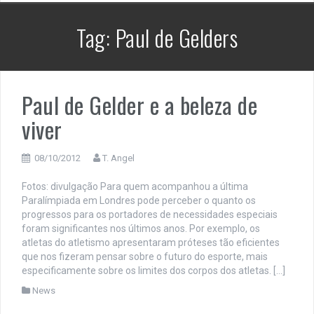
Tag:
Paul de Gelders
Paul de Gelder e a beleza de
viver
08/10/2012
T. Angel
Fotos: divulgação Para quem acompanhou a última
Paralímpiada em Londres pode perceber o quanto os
progressos para os portadores de necessidades especiais
foram significantes nos últimos anos. Por exemplo, os
atletas do atletismo apresentaram próteses tão eficientes
que nos fizeram pensar sobre o futuro do esporte, mais
especificamente sobre os limites dos corpos dos atletas. […]
News