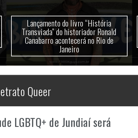
Lançamento do livro “História
Transviada” do historiador Ronald
Canabarro acontecerá no Rio de
Janeiro
etrato Queer
tude LGBTQ+ de Jundiaí será