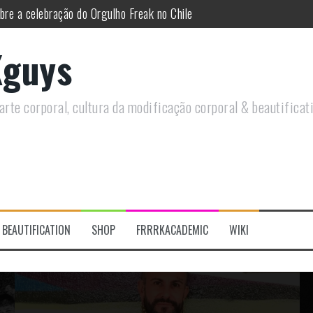
 do historiador Ronald Canabarro acontecerá no Rio de Janeiro
utirá sobre Circo Freak em encontro online
guys
remotamente em Agosto e discutirá questões LGBTQIAPN+ e Modificaç
utirá modificações corporais e anarquia em encontro online
rte corporal, cultura da modificação corporal & beautificat
s modificações corporais 2.0
re a celebração do Orgulho Freak no Chile
BEAUTIFICATION
SHOP
FRRRKACADEMIC
WIKI