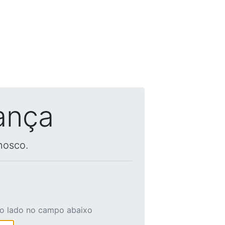
ança
nosco.
ao lado no campo abaixo