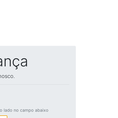
ança
nosco.
ao lado no campo abaixo