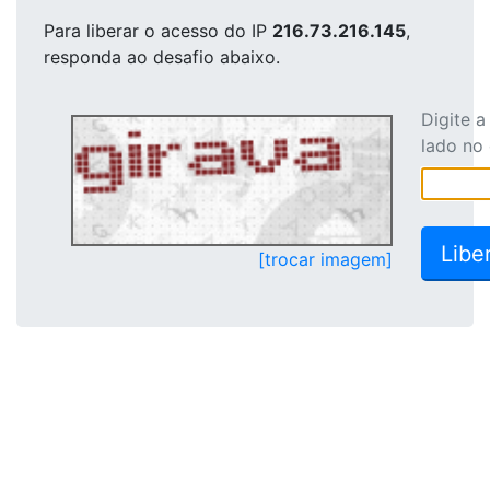
Para liberar o acesso
do IP
216.73.216.145
,
responda ao desafio abaixo.
Digite 
lado no
[trocar imagem]