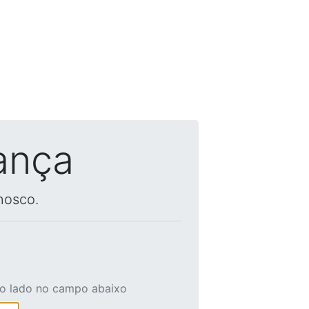
ança
nosco.
ao lado no campo abaixo