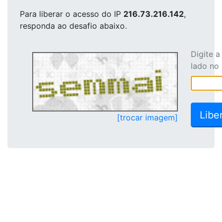
Para liberar o acesso
do IP
216.73.216.142
,
responda ao desafio abaixo.
Digite 
lado no
[trocar imagem]