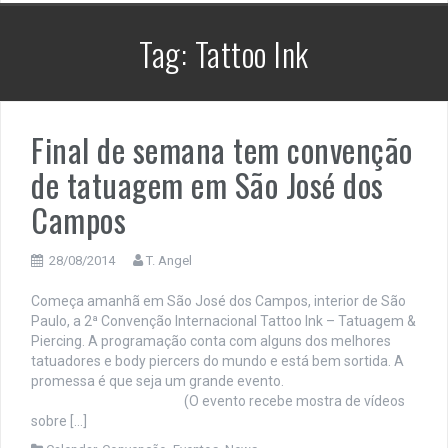
Tag:
Tattoo Ink
Final de semana tem convenção
de tatuagem em São José dos
Campos
28/08/2014
T. Angel
Começa amanhã em São José dos Campos, interior de São
Paulo, a 2ª Convenção Internacional Tattoo Ink – Tatuagem &
Piercing. A programação conta com alguns dos melhores
tatuadores e body piercers do mundo e está bem sortida. A
promessa é que seja um grande evento.
(O evento recebe mostra de vídeos
sobre […]