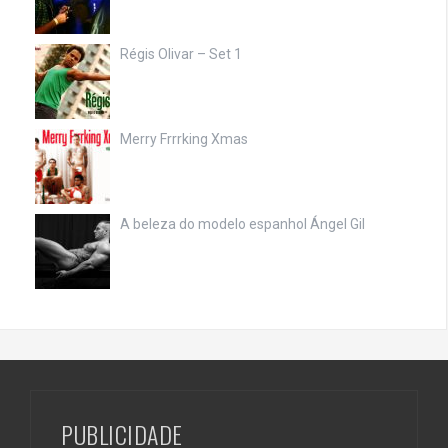
Régis Olivar – Set 1
Merry Frrrking Xmas
A beleza do modelo espanhol Ángel Gil
PUBLICIDADE