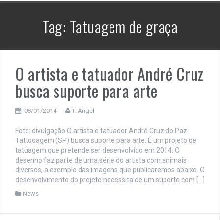
Tag:
Tatuagem de graça
O artista e tatuador André Cruz
busca suporte para arte
08/01/2014
T. Angel
Foto: divulgação O artista e tatuador André Cruz do Paz
Tattooagem (SP) busca suporte para arte. É um projeto de
tatuagem que pretende ser desenvolvido em 2014. O
desenho faz parte de uma série do artista com animais
diversos, a exemplo das imagens que publicaremos abaixo. O
desenvolvimento do projeto necessita de um suporte com […]
News