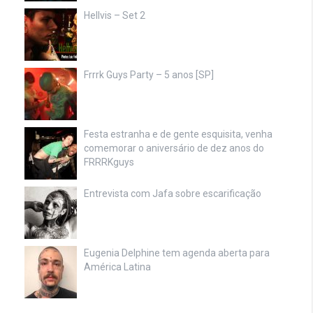
Hellvis – Set 2
Frrrk Guys Party – 5 anos [SP]
Festa estranha e de gente esquisita, venha
comemorar o aniversário de dez anos do
FRRRKguys
Entrevista com Jafa sobre escarificação
Eugenia Delphine tem agenda aberta para
América Latina