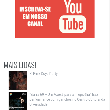
MAIS LIDAS!
XI Frrrk Guys Party
“Barra 69 – Um Axexê para a Tropicália” traz
performance com ganchos no Centro Cultural da
Diversidade