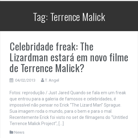
Tag:
Terrence Malick
Celebridade freak: The
Lizardman estará em novo filme
de Terrence Malick?
04/02/2013
T. Angel
Fotos: reprodução / Just Jared Quando se fala em um freak
que entrou para a galeria de famosos e celebridades, é
impossível não pensar no Erick “The Lizard Man” Sprague.
Sua imagem roda o mundo, para o bem e para o mal.
Recentemente Erick foi visto no set de filmagens do “Untitled
Terrence Malick Project“, […]
News