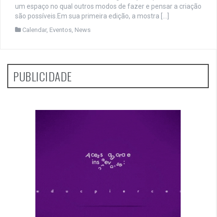
um espaço no qual outros modos de fazer e pensar a criação
são possíveis.Em sua primeira edição, a mostra […]
Calendar
,
Eventos
,
News
PUBLICIDADE