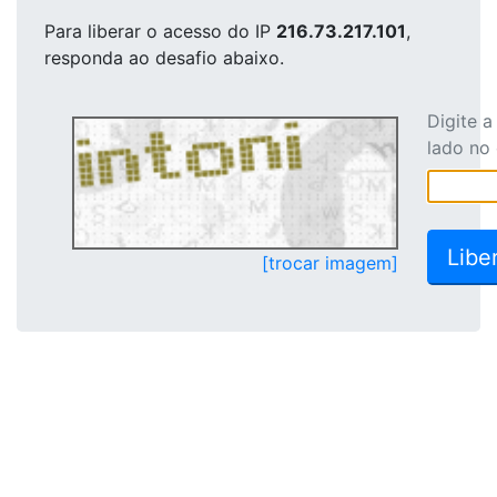
Para liberar o acesso
do IP
216.73.217.101
,
responda ao desafio abaixo.
Digite 
lado no
[trocar imagem]