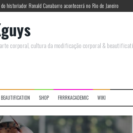
utirá sobre Circo Freak em encontro online
remotamente em Agosto e discutirá questões LGBTQIAPN+ e Modificaç
guys
utirá modificações corporais e anarquia em encontro online
moto, saiba como você pode ajudar duas ações que estão a ocorrer
rte corporal, cultura da modificação corporal & beautificat
re a celebração do Orgulho Freak no Chile
 do historiador Ronald Canabarro acontecerá no Rio de Janeiro
BEAUTIFICATION
SHOP
FRRRKACADEMIC
WIKI