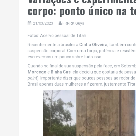
corpo: ponto único na t
21/03/2023
FRRRK Guys
Fotos: Acervo pessoal de Titah
Recentemente a brasileira
Cintia Oliveira
, também con
suspensão corporal. Com uma força, potência e resistên
escrevemos um pouco sobre tudo isso.
Quando no final de sua suspensão pela face, em Setem
Morcego
e
Binha Cas
, ela decidiu que gostaria de pass
point
). Importante dizer que poucas pessoas ao redor d
Brasil apenas duas mulheres a fizeram, justamente
Tit