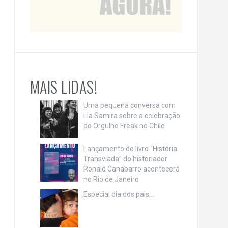
MAIS LIDAS!
Uma pequena conversa com
Lia Samira sobre a celebração
do Orgulho Freak no Chile
Lançamento do livro “História
Transviada” do historiador
Ronald Canabarro acontecerá
no Rio de Janeiro
Especial dia dos pais…