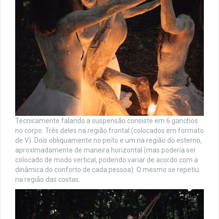
Tecnicamente falando a suspensão consiste em 6 ganchos
no corpo. Três deles na região frontal (colocados em formato
de V). Dois obliquamente no peito e um na região do esterno,
aproximadamente de maneira horizontal (mas poderia ser
colocado de modo vertical, podendo variar de acordo com a
dinâmica do conforto de cada pessoa). O mesmo se repetiu
na região das costas.