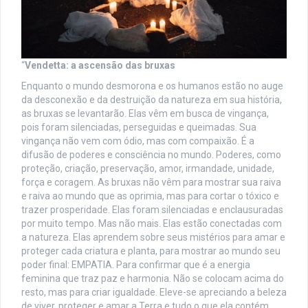
“
Vendetta: a ascensão das bruxas
Enquanto o mundo desmorona e os humanos estão no auge
da desconexão e da destruição da natureza em sua história,
as bruxas se levantarão. Elas vêm em busca de vingança,
pois foram silenciadas, perseguidas e queimadas. Sua
vingança não vem com ódio, mas com compaixão. É a
difusão de poderes e consciência no mundo. Poderes, como
proteção, criação, preservação, amor, irmandade, unidade,
força e coragem. As bruxas não vêm para mostrar sua raiva
e raiva ao mundo que as oprimia, mas para cortar o tóxico e
trazer prosperidade. Elas foram silenciadas e enclausuradas
por muito tempo. Mas não mais. Elas estão conectadas com
a natureza. Elas aprendem sobre seus mistérios para amar e
proteger cada criatura e planta, para mostrar ao mundo seu
poder final: EMPATIA. Para confirmar que é a energia
feminina que traz paz e harmonia. Não se colocam acima do
resto, mas para criar igualdade. Eleve-se apreciando a beleza
de viver, proteger e amar a Terra e tudo o que ela contém.