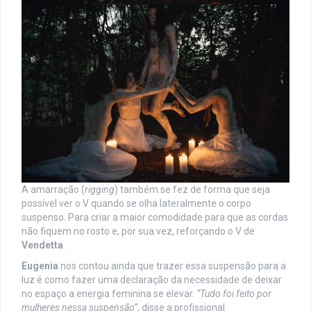
A amarração (
rigging
) também se fez de forma que seja
possível ver o V quando se olha lateralmente o corpo
suspenso. Para criar a maior comodidade para que as cordas
não fiquem no rosto e, por sua vez, reforçando o V de
Vendetta
.
Eugenia
nos contou ainda que trazer essa suspensão para a
luz é como fazer uma declaração da necessidade de deixar
no espaço a energia feminina se elevar.
“Tudo foi feito por
mulheres nessa suspensão”
, disse a profissional.