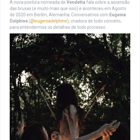
A nova postura nomeada de
Vendetta
fala sobre a ascensão
das bruxas (e muito mais que isso) e aconteceu em Agosto
de 2020 em Berlim, Alemanha. Conversamos com
Eugenia
Delphine
(
@eugeniadelphine
), criadora de todo conceito,
para entendermos os detalhes de todo processo.