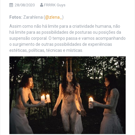
28/08/2020
FRRRK Guys
Fotos:
Zarahlena (
@zlena_
)
Assim como não há limite para a criatividade humana, não
há limite para as possibilidades de posturas ou posições da
suspensão corporal. O tempo passa e vamos acompanhando
o surgimento de outras possibilidades de experiências
estéticas, políticas, técnicas e místicas.