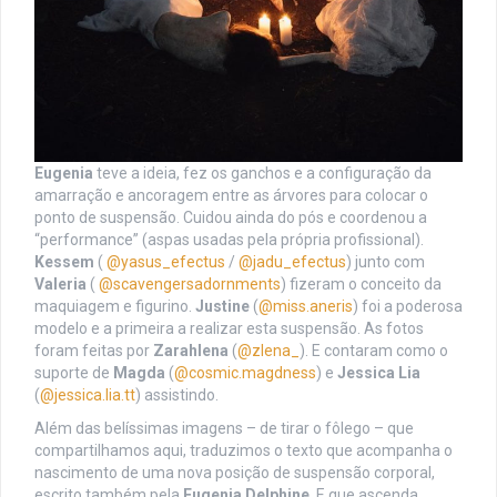
Eugenia
teve a ideia, fez os ganchos e a configuração da
amarração e ancoragem entre as árvores para colocar o
ponto de suspensão. Cuidou ainda do pós e coordenou a
“performance” (aspas usadas pela própria profissional).
Kessem
(
@yasus_efectus
/
@jadu_efectus
) junto com
Valeria
(
@scavengersadornments
) fizeram o conceito da
maquiagem e figurino.
Justine
(
@miss.aneris
) foi a poderosa
modelo e a primeira a realizar esta suspensão. As fotos
foram feitas por
Zarahlena
(
@zlena_
). E contaram como o
suporte de
Magda
(
@cosmic.magdness
) e
Jessica Lia
(
@jessica.lia.tt
) assistindo.
Além das belíssimas imagens – de tirar o fôlego – que
compartilhamos aqui, traduzimos o texto que acompanha o
nascimento de uma nova posição de suspensão corporal,
escrito também pela
Eugenia Delphine
. E que ascenda…