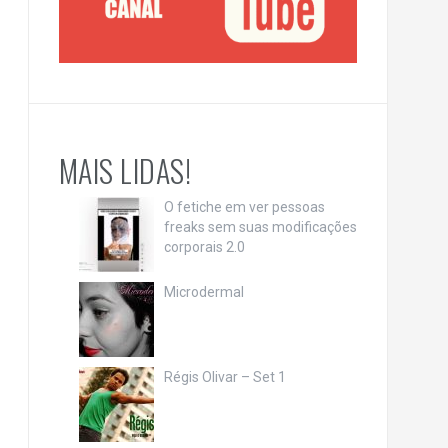
MAIS LIDAS!
O fetiche em ver pessoas
freaks sem suas modificações
corporais 2.0
Microdermal
Régis Olivar – Set 1