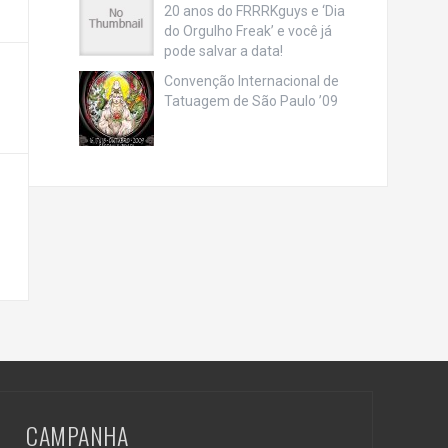
20 anos do FRRRKguys e ‘Dia
do Orgulho Freak’ e você já
pode salvar a data!
Convenção Internacional de
Tatuagem de São Paulo ’09
CAMPANHA