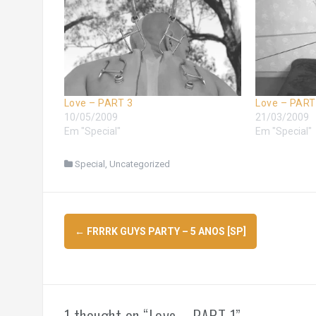
Love – PART 3
Love – PART
10/05/2009
21/03/2009
Em "Special"
Em "Special"
Special
,
Uncategorized
Navegação
←
FRRRK GUYS PARTY – 5 ANOS [SP]
de
posts
1 thought on “
Love – PART 1
”