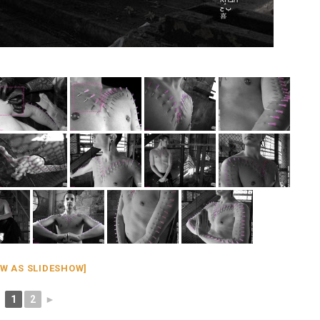
W AS SLIDESHOW]
1
2
►