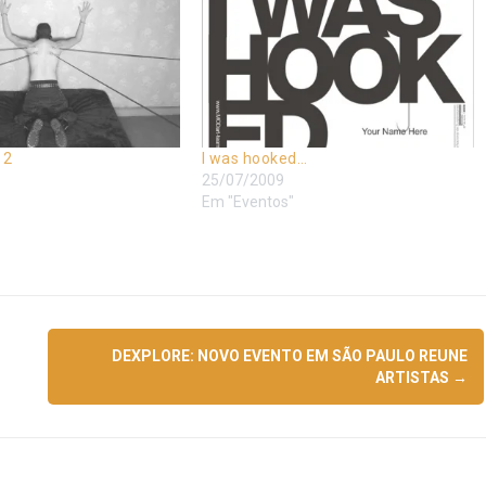
 2
I was hooked…
25/07/2009
Em "Eventos"
DEXPLORE: NOVO EVENTO EM SÃO PAULO REUNE
ARTISTAS
→