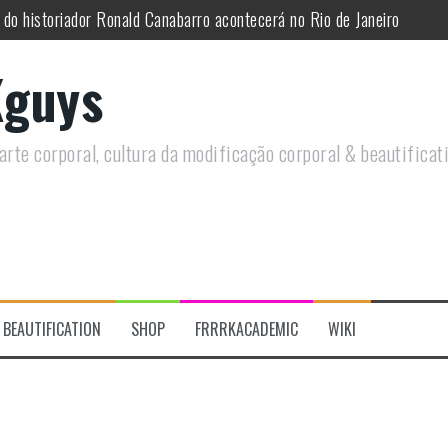
 do historiador Ronald Canabarro acontecerá no Rio de Janeiro
utirá sobre Circo Freak em encontro online
guys
remotamente em Agosto e discutirá questões LGBTQIAPN+ e Modificaç
utirá modificações corporais e anarquia em encontro online
rte corporal, cultura da modificação corporal & beautificat
s modificações corporais 2.0
re a celebração do Orgulho Freak no Chile
BEAUTIFICATION
SHOP
FRRRKACADEMIC
WIKI