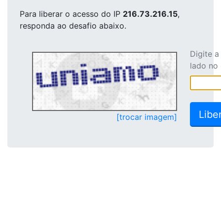
Para liberar o acesso
do IP
216.73.216.15
,
responda ao desafio abaixo.
Digite 
lado no
[trocar imagem]