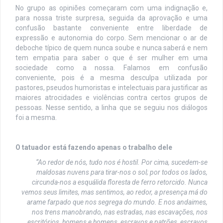
No grupo as opiniões começaram com uma indignação e,
para nossa triste surpresa, seguida da aprovação e uma
confusão bastante conveniente entre liberdade de
expressão e autonomia do corpo. Sem mencionar o ar de
deboche típico de quem nunca soube e nunca saberá e nem
tem empatia para saber o que é ser mulher em uma
sociedade como a nossa. Falamos em confusão
conveniente, pois é a mesma desculpa utilizada por
pastores, pseudos humoristas e intelectuais para justificar as
maiores atrocidades e violências contra certos grupos de
pessoas. Nesse sentido, a linha que se seguiu nos diálogos
foi a mesma.
O tatuador está fazendo apenas o trabalho dele
“Ao redor de nós, tudo nos é hostil. Por cima, sucedem-se
maldosas nuvens para tirar-nos o sol; por todos os lados,
circunda-nos a esquálida floresta de ferro retorcido. Nunca
vemos seus limites, mas sentimos, ao redor, a presença má do
arame farpado que nos segrega do mundo. E nos andaimes,
nos trens manobrando, nas estradas, nas escavações, nos
escritórios, homens e homens, escravos e patrões, escravos