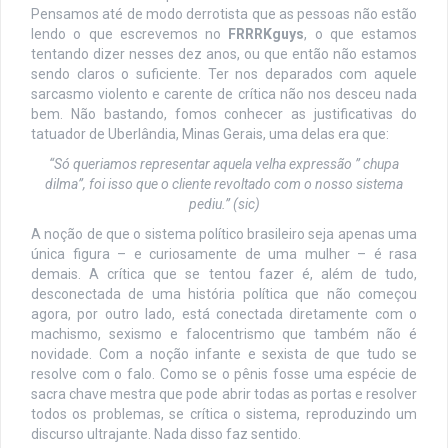
Pensamos até de modo derrotista que as pessoas não estão
lendo o que escrevemos no
FRRRKguys
, o que estamos
tentando dizer nesses dez anos, ou que então não estamos
sendo claros o suficiente. Ter nos deparados com aquele
sarcasmo violento e carente de crítica não nos desceu nada
bem. Não bastando, fomos conhecer as justificativas do
tatuador de Uberlândia, Minas Gerais, uma delas era que:
“Só queriamos representar aquela velha expressão ” chupa
dilma”, foi isso que o cliente revoltado com o nosso sistema
pediu.” (sic)
A noção de que o sistema político brasileiro seja apenas uma
única figura – e curiosamente de uma mulher – é rasa
demais. A crítica que se tentou fazer é, além de tudo,
desconectada de uma história política que não começou
agora, por outro lado, está conectada diretamente com o
machismo, sexismo e falocentrismo que também não é
novidade. Com a noção infante e sexista de que tudo se
resolve com o falo. Como se o pênis fosse uma espécie de
sacra chave mestra que pode abrir todas as portas e resolver
todos os problemas, se crítica o sistema, reproduzindo um
discurso ultrajante. Nada disso faz sentido.