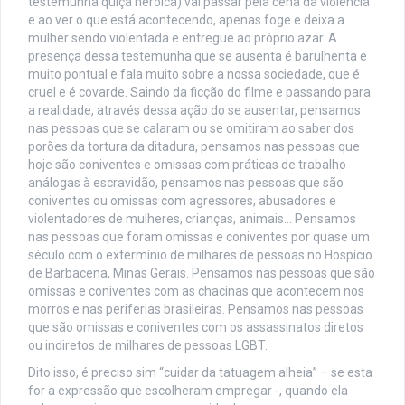
testemunha quiçá heroica) vai passar pela cena da violência
e ao ver o que está acontecendo, apenas foge e deixa a
mulher sendo violentada e entregue ao próprio azar. A
presença dessa testemunha que se ausenta é barulhenta e
muito pontual e fala muito sobre a nossa sociedade, que é
cruel e é covarde. Saindo da ficção do filme e passando para
a realidade, através dessa ação do se ausentar, pensamos
nas pessoas que se calaram ou se omitiram ao saber dos
porões da tortura da ditadura, pensamos nas pessoas que
hoje são coniventes e omissas com práticas de trabalho
análogas à escravidão, pensamos nas pessoas que são
coniventes ou omissas com agressores, abusadores e
violentadores de mulheres, crianças, animais… Pensamos
nas pessoas que foram omissas e coniventes por quase um
século com o extermínio de milhares de pessoas no Hospício
de Barbacena, Minas Gerais. Pensamos nas pessoas que são
omissas e coniventes com as chacinas que acontecem nos
morros e nas periferias brasileiras. Pensamos nas pessoas
que são omissas e coniventes com os assassinatos diretos
ou indiretos de milhares de pessoas LGBT.
Dito isso, é preciso sim “cuidar da tatuagem alheia” – se esta
for a expressão que escolheram empregar -, quando ela