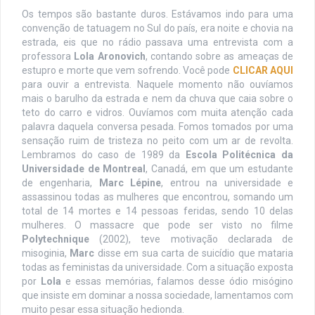
Os tempos são bastante duros. Estávamos indo para uma
convenção de tatuagem no Sul do país, era noite e chovia na
estrada, eis que no rádio passava uma entrevista com a
professora
Lola Aronovich
, contando sobre as ameaças de
estupro e morte que vem sofrendo. Você pode
CLICAR AQUI
para ouvir a entrevista. Naquele momento não ouvíamos
mais o barulho da estrada e nem da chuva que caia sobre o
teto do carro e vidros. Ouvíamos com muita atenção cada
palavra daquela conversa pesada. Fomos tomados por uma
sensação ruim de tristeza no peito com um ar de revolta.
Lembramos do caso de 1989 da
Escola Politécnica da
Universidade de Montreal
, Canadá, em que um estudante
de engenharia,
Marc Lépine
, entrou na universidade e
assassinou todas as mulheres que encontrou, somando um
total de 14 mortes e 14 pessoas feridas, sendo 10 delas
mulheres. O massacre que pode ser visto no filme
Polytechnique
(2002), teve motivação declarada de
misoginia,
Marc
disse em sua carta de suicídio que mataria
todas as feministas da universidade. Com a situação exposta
por
Lola
e essas memórias, falamos desse ódio misógino
que insiste em dominar a nossa sociedade, lamentamos com
muito pesar essa situação hedionda.