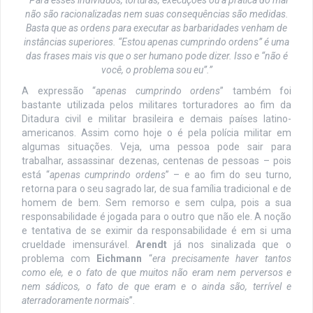
“Para esses indivíduos, torturas, execuções ou a prática do mal
não são racionalizadas nem suas consequências são medidas.
Basta que as ordens para executar as barbaridades venham de
instâncias superiores. “Estou apenas cumprindo ordens” é uma
das frases mais vis que o ser humano pode dizer. Isso e “não é
você, o problema sou eu”.”
A expressão “
apenas cumprindo ordens
” também foi
bastante utilizada pelos militares torturadores ao fim da
Ditadura civil e militar brasileira e demais países latino-
americanos. Assim como hoje o é pela polícia militar em
algumas situações. Veja, uma pessoa pode sair para
trabalhar, assassinar dezenas, centenas de pessoas – pois
está “
apenas cumprindo ordens
” – e ao fim do seu turno,
retorna para o seu sagrado lar, de sua família tradicional e de
homem de bem. Sem remorso e sem culpa, pois a sua
responsabilidade é jogada para o outro que não ele. A noção
e tentativa de se eximir da responsabilidade é em si uma
crueldade imensurável.
Arendt
já nos sinalizada que o
problema com
Eichmann
“
era precisamente haver tantos
como ele, e o fato de que muitos não eram nem perversos e
nem sádicos, o fato de que eram e o ainda são, terrível e
aterradoramente normais
”.