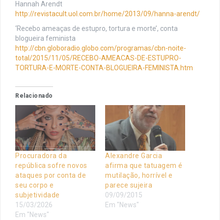
Hannah Arendt
http://revistacult.uol.com.br/home/2013/09/hanna-arendt/
‘Recebo ameaças de estupro, tortura e morte’, conta
blogueira feminista
http://cbn.globoradio.globo.com/programas/cbn-noite-
total/2015/11/05/RECEBO-AMEACAS-DE-ESTUPRO-
TORTURA-E-MORTE-CONTA-BLOGUEIRA-FEMINISTA.htm
Relacionado
Procuradora da
Alexandre Garcia
república sofre novos
afirma que tatuagem é
ataques por conta de
mutilação, horrível e
seu corpo e
parece sujeira
subjetividade
09/09/2015
15/03/2026
Em "News"
Em "News"