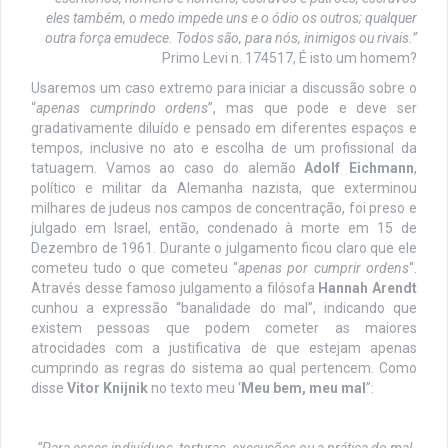
eles também, o medo impede uns e o ódio os outros; qualquer
outra força emudece. Todos são, para nós, inimigos ou rivais.”
Primo Levi n. 174517, É isto um homem?
Usaremos um caso extremo para iniciar a discussão sobre o
“
apenas cumprindo ordens
”, mas que pode e deve ser
gradativamente diluído e pensado em diferentes espaços e
tempos, inclusive no ato e escolha de um profissional da
tatuagem. Vamos ao caso do alemão
Adolf Eichmann
,
político e militar da Alemanha nazista, que exterminou
milhares de judeus nos campos de concentração, foi preso e
julgado em Israel, então, condenado à morte em 15 de
Dezembro de 1961. Durante o julgamento ficou claro que ele
cometeu tudo o que cometeu “
apenas por cumprir ordens
“.
Através desse famoso julgamento a filósofa
Hannah Arendt
cunhou a expressão “banalidade do mal”, indicando que
existem pessoas que podem cometer as maiores
atrocidades com a justificativa de que estejam apenas
cumprindo as regras do sistema ao qual pertencem. Como
disse
Vitor Knijnik
no texto meu ‘
Meu bem, meu mal
”: