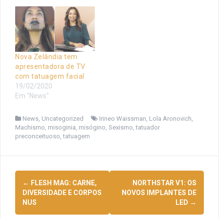
Nova Zelândia tem
apresentadora de TV
com tatuagem facial
19/02/2020
Em "News"
News
,
Uncategorized
Irineo Waissman
,
Lola Aronovich
,
Machismo
,
misoginia
,
misógino
,
Sexismo
,
tatuador
preconceituoso
,
tatuagem
Navegação
←
FLESH MAG: CARNE,
NORTHSTAR V1: OS
de
DIVERSIDADE E CORPOS
NOVOS IMPLANTES DE
NUS
LED
→
posts