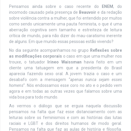
Pensamos ainda sobre o caso recente do
ENEM
, do
incomodo causado pela presença de
Beauvoir
e da redação
sobre violência contra a mulher, que foi entendido por muitos
como sendo unicamente uma pauta feminista, o que é uma
aberração cognitiva sem tamanho e estreiteza de leitura
crítica de mundo, para não dizer do mau-caratismo inerente
de alguns. Em que mundo essas pessoas estão vivendo?
No dia seguinte acompanhamos no grupo
Reflexões sobre
as modificações corporais
o caso em que uma mulher nos
trouxe, o tatuador
Irineo Waissman
havia feito em um
cliente uma tatuagem em que a presidenta do Brasil
aparecia fazendo sexo oral. A jovem trazia o caso e um
desabafo com a mensagem “
apenas nunca sejam esses
homens
”. Nós endossamos esse coro no ato e o pedido vem
agora e em todas as outras vezes que falamos sobre uma
vida boa para todo mundo.
Ao vermos o diálogo que se erguia naquela discussão
pensamos na falta que faz esse distanciamento com as
leituras sobre os feminismos e com as histórias das lutas
raciais e LGBT e dos direitos humanos de modo geral.
Pensamos na falta que faz as aulas de história e filosofia.