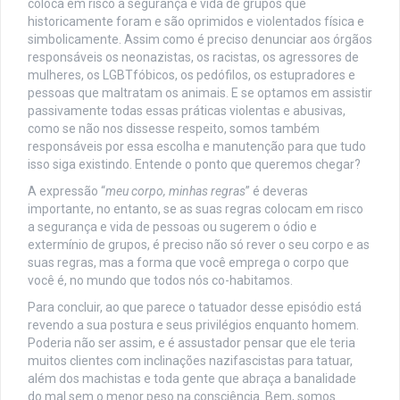
coloca em risco a segurança e vida de grupos que
historicamente foram e são oprimidos e violentados física e
simbolicamente. Assim como é preciso denunciar aos órgãos
responsáveis os neonazistas, os racistas, os agressores de
mulheres, os LGBTfóbicos, os pedófilos, os estupradores e
pessoas que maltratam os animais. E se optamos em assistir
passivamente todas essas práticas violentas e abusivas,
como se não nos dissesse respeito, somos também
responsáveis por essa escolha e manutenção para que tudo
isso siga existindo. Entende o ponto que queremos chegar?
A expressão “
meu corpo, minhas regras
” é deveras
importante, no entanto, se as suas regras colocam em risco
a segurança e vida de pessoas ou sugerem o ódio e
extermínio de grupos, é preciso não só rever o seu corpo e as
suas regras, mas a forma que você emprega o corpo que
você é, no mundo que todos nós co-habitamos.
Para concluir, ao que parece o tatuador desse episódio está
revendo a sua postura e seus privilégios enquanto homem.
Poderia não ser assim, e é assustador pensar que ele teria
muitos clientes com inclinações nazifascistas para tatuar,
além dos machistas e toda gente que abraça a banalidade
do mal sem o menor peso na consciência. Bem, somos