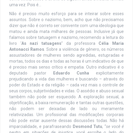
uma vez. Pois é…
Não é preciso muito esforço para se inteirar sobre esses
assuntos. Sobre o nazismo, bem, acho que não precisamos
dizer que não é correto ser conivente com uma ideologia que
matou e ainda mata milhares de pessoas. Inclusive já que
falamos sobre tatuagem e nazismo, recomendo a leitura do
livro ‘
As nazi tatuagens’
da professora
Célia Maria
Antonacci Ramos
. Sobre a violência de gênero, os números
assustadores de mulheres sendo agredidas, estupradas e
mortas, todos os dias e todas as horas é um indicativo de que
é preciso mais senso crítico e empatia. Outro indicativo é o
deputado pastor
Eduardo Cunha
explicitamente
prejudicando a vida das mulheres e buscando – através do
poder do Estado e da religião – cada vez mais o controle de
seus corpos, subjetividades e vidas. O assédio e abuso sexual
também não pode ser esquecido. A exploração sexual, a
objetificação, a baixa remuneração e tantas outras questões,
não podem ser deixadas de lado ou meramente
relativizadas. Um profissional das modificações corporais
não pode estar ausente dessas discussões todas. Não há
imparcialidade, e parafraseando
Desmond Tutu
, “
se você é
neutro em situações de injustiça, você escolhe o lado do