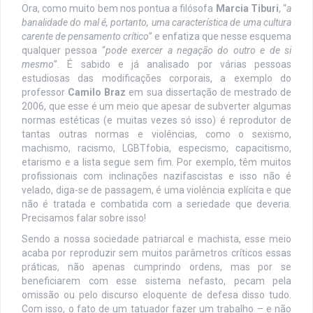
Ora, como muito bem nos pontua a filósofa
Marcia Tiburi
, “
a
banalidade do mal é, portanto, uma característica de uma cultura
carente de pensamento crítico
” e enfatiza que nesse esquema
qualquer pessoa “
pode exercer a negação do outro e de si
mesmo
”. É sabido e já analisado por várias pessoas
estudiosas das modificações corporais, a exemplo do
professor
Camilo Braz
em sua dissertação de mestrado de
2006, que esse é um meio que apesar de subverter algumas
normas estéticas (e muitas vezes só isso) é reprodutor de
tantas outras normas e violências, como o sexismo,
machismo, racismo, LGBTfobia, especismo, capacitismo,
etarismo e a lista segue sem fim. Por exemplo, têm muitos
profissionais com inclinações nazifascistas e isso não é
velado, diga-se de passagem, é uma violência explícita e que
não é tratada e combatida com a seriedade que deveria.
Precisamos falar sobre isso!
Sendo a nossa sociedade patriarcal e machista, esse meio
acaba por reproduzir sem muitos parâmetros críticos essas
práticas, não apenas cumprindo ordens, mas por se
beneficiarem com esse sistema nefasto, pecam pela
omissão ou pelo discurso eloquente de defesa disso tudo.
Com isso, o fato de um tatuador fazer um trabalho – e não