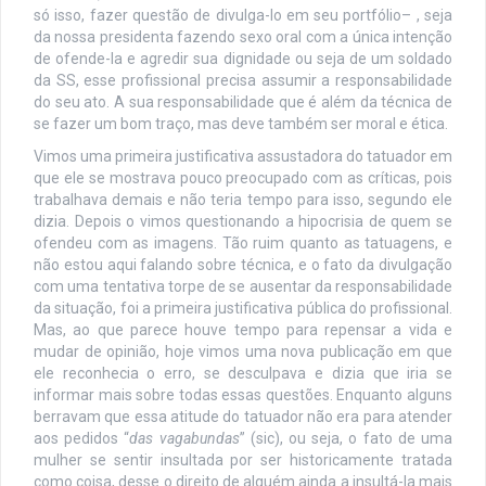
só isso, fazer questão de divulga-lo em seu portfólio– , seja
da nossa presidenta fazendo sexo oral com a única intenção
de ofende-la e agredir sua dignidade ou seja de um soldado
da SS, esse profissional precisa assumir a responsabilidade
do seu ato. A sua responsabilidade que é além da técnica de
se fazer um bom traço, mas deve também ser moral e ética.
Vimos uma primeira justificativa assustadora do tatuador em
que ele se mostrava pouco preocupado com as críticas, pois
trabalhava demais e não teria tempo para isso, segundo ele
dizia. Depois o vimos questionando a hipocrisia de quem se
ofendeu com as imagens. Tão ruim quanto as tatuagens, e
não estou aqui falando sobre técnica, e o fato da divulgação
com uma tentativa torpe de se ausentar da responsabilidade
da situação, foi a primeira justificativa pública do profissional.
Mas, ao que parece houve tempo para repensar a vida e
mudar de opinião, hoje vimos uma nova publicação em que
ele reconhecia o erro, se desculpava e dizia que iria se
informar mais sobre todas essas questões. Enquanto alguns
berravam que essa atitude do tatuador não era para atender
aos pedidos “
das vagabundas
” (sic), ou seja, o fato de uma
mulher se sentir insultada por ser historicamente tratada
como coisa, desse o direito de alguém ainda a insultá-la mais