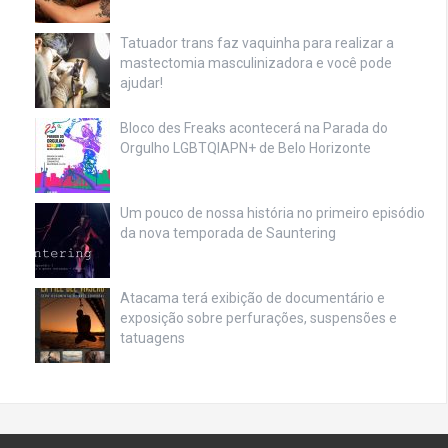
Tatuador trans faz vaquinha para realizar a
mastectomia masculinizadora e você pode
ajudar!
Bloco des Freaks acontecerá na Parada do
Orgulho LGBTQIAPN+ de Belo Horizonte
Um pouco de nossa história no primeiro episódio
da nova temporada de Sauntering
Atacama terá exibição de documentário e
exposição sobre perfurações, suspensões e
tatuagens