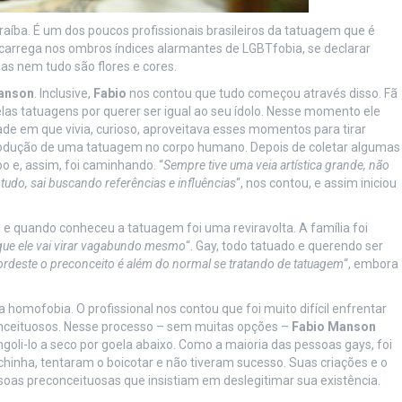
íba. É um dos poucos profissionais brasileiros da tatuagem que é
arrega nos ombros índices alarmantes de LGBTfobia, se declarar
s nem tudo são flores e cores.
anson
. Inclusive,
Fabio
nos contou que tudo começou através disso. Fã
las tatuagens por querer ser igual ao seu ídolo. Nesse momento ele
de em que vivia, curioso, aproveitava esses momentos para tirar
rodução de uma tatuagem no corpo humano. Depois de coletar algumas
o e, assim, foi caminhando. “
Sempre tive uma veia artística grande, não
tudo, sai buscando referências e influências
“, nos contou, e assim iniciou
e quando conheceu a tatuagem foi uma reviravolta. A família foi
que ele vai virar vagabundo mesmo
“. Gay, todo tatuado e querendo ser
rdeste o preconceito é além do normal se tratando de tatuagem
“, embora
a homofobia. O profissional nos contou que foi muito difícil enfrentar
nceituosos. Nesse processo – sem muitas opções –
Fabio Manson
goli-lo a seco por goela abaixo. Como a maioria das pessoas gays, foi
hinha, tentaram o boicotar e não tiveram sucesso. Suas criações e o
oas preconceituosas que insistiam em deslegitimar sua existência.