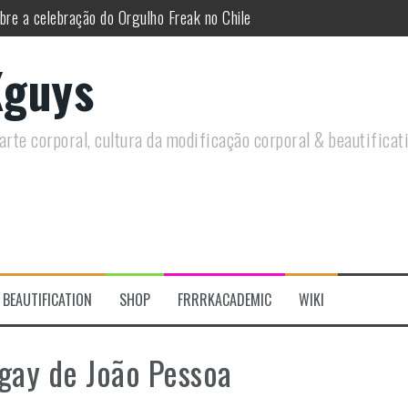
re a celebração do Orgulho Freak no Chile
 do historiador Ronald Canabarro acontecerá no Rio de Janeiro
guys
utirá sobre Circo Freak em encontro online
remotamente em Agosto e discutirá questões LGBTQIAPN+ e Modificaç
rte corporal, cultura da modificação corporal & beautificat
rais discutirá sobre as tentativas de criminalizar as nossas prática
s modificações corporais 2.0
BEAUTIFICATION
SHOP
FRRRKACADEMIC
WIKI
 gay de João Pessoa