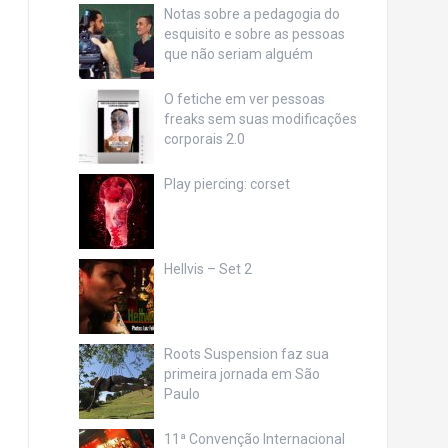
Notas sobre a pedagogia do
esquisito e sobre as pessoas
que não seriam alguém
O fetiche em ver pessoas
freaks sem suas modificações
corporais 2.0
Play piercing: corset
Hellvis – Set 2
Roots Suspension faz sua
primeira jornada em São
Paulo
11ª Convenção Internacional