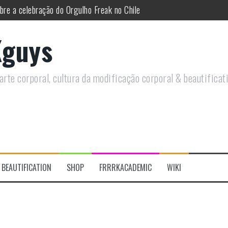
re a celebração do Orgulho Freak no Chile
 do historiador Ronald Canabarro acontecerá no Rio de Janeiro
guys
utirá sobre Circo Freak em encontro online
remotamente em Agosto e discutirá questões LGBTQIAPN+ e Modificaç
rte corporal, cultura da modificação corporal & beautificat
rais discutirá sobre as tentativas de criminalizar as nossas prática
s modificações corporais 2.0
BEAUTIFICATION
SHOP
FRRRKACADEMIC
WIKI