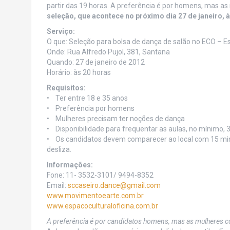
partir das 19 horas. A preferência é por homens, mas a
seleção, que acontece no próximo dia 27 de janeiro, à
Serviço:
O que: Seleção para bolsa de dança de salão no ECO – E
Onde: Rua Alfredo Pujol, 381, Santana
Quando: 27 de janeiro de 2012
Horário: às 20 horas
Requisitos:
• Ter entre 18 e 35 anos
• Preferência por homens
• Mulheres precisam ter noções de dança
• Disponibilidade para frequentar as aulas, no mínimo,
• Os candidatos devem comparecer ao local com 15 minu
desliza.
Informações:
Fone: 11- 3532-3101/ 9494-8352
Email:
sccaseiro.dance@gmail.com
www.movimentoearte.com.br
www.espacoculturaloficina.com.
br
A preferência é por candidatos homens, mas as mulheres 