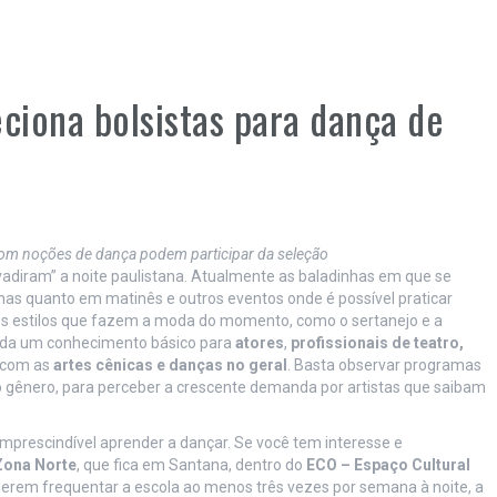
iona bolsistas para dança de
com noções de dança podem participar da seleção
nvadiram” a noite paulistana. Atualmente as baladinhas em que se
rnas quanto em matinês e outros eventos onde é possível praticar
tros estilos que fazem a moda do momento, como o sertanejo e a
rada um conhecimento básico para
atores
,
profissionais de teatro,
 com as
artes cênicas e danças no geral
. Basta observar programas
o gênero, para perceber a crescente demanda por artistas que saibam
mprescindível aprender a dançar. Se você tem interesse e
Zona Norte
, que fica em Santana, dentro do
ECO – Espaço Cultural
erem frequentar a escola ao menos três vezes por semana à noite, a