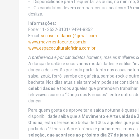
• Disponibilidade para frequentar as aulas, no mínimo,
• Os candidatos devem comparecer ao local com 15 minu
desliza.
Informações:
Fone: 11- 3532-3101/ 9494-8352
Email:
sccaseiro.dance@gmail.com
www.movimentoearte.com.br
www.espacoculturaloficina.com.
br
A preferência é por candidatos homens, mas as mulheres 
A dança de salão e suas várias modalidades e estilos “i
dança a dois estão por toda parte, tanto nas casas notu
salsa, zouk, forró, samba de gafieira, samba-rock e ou
bachata. Nos dias atuais ela também pode ser conside
celebridades
e todos aqueles que pretendem trabalhar
televisivos como a “Dança dos Famosos”, entre outros d
dançar.
Para quem gosta de aproveitar a saída noturna é quase i
disponibilidade saiba que a
Movimento e Arte unidade 
Oficina
, está oferecendo bolsa de 100% àqueles que pud
partir das 19 horas. A preferência é por homens, mas a
seleção, que acontece no próximo dia 27 de janeiro, à