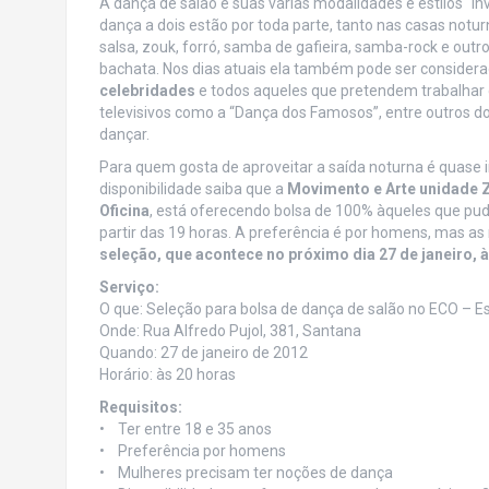
A dança de salão e suas várias modalidades e estilos “i
dança a dois estão por toda parte, tanto nas casas notu
salsa, zouk, forró, samba de gafieira, samba-rock e ou
bachata. Nos dias atuais ela também pode ser conside
celebridades
e todos aqueles que pretendem trabalhar
televisivos como a “Dança dos Famosos”, entre outros d
dançar.
Para quem gosta de aproveitar a saída noturna é quase i
disponibilidade saiba que a
Movimento e Arte unidade 
Oficina
, está oferecendo bolsa de 100% àqueles que pud
partir das 19 horas. A preferência é por homens, mas a
seleção, que acontece no próximo dia 27 de janeiro, à
Serviço:
O que: Seleção para bolsa de dança de salão no ECO – E
Onde: Rua Alfredo Pujol, 381, Santana
Quando: 27 de janeiro de 2012
Horário: às 20 horas
Requisitos:
• Ter entre 18 e 35 anos
• Preferência por homens
• Mulheres precisam ter noções de dança