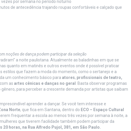
 3 vezes por semana no período noturno
tos de antecedência trajando roupas confortáveis e calçado que
com noções de dança podem participar da seleção
nvadiram” a noite paulistana. Atualmente as baladinhas em que se
rnas quanto em matinês e outros eventos onde é possível praticar
tros estilos que fazem a moda do momento, como o sertanejo e a
rada um conhecimento básico para
atores
,
profissionais de teatro,
 com as
artes cênicas e danças no geral
. Basta observar programas
o gênero, para perceber a crescente demanda por artistas que saibam
mprescindível aprender a dançar. Se você tem interesse e
Zona Norte
, que fica em Santana, dentro do
ECO – Espaço Cultural
erem frequentar a escola ao menos três vezes por semana à noite, a
s mulheres que tiverem facilidade também podem participar da
s 20 horas, na Rua Alfredo Pujol, 381, em São Paulo.