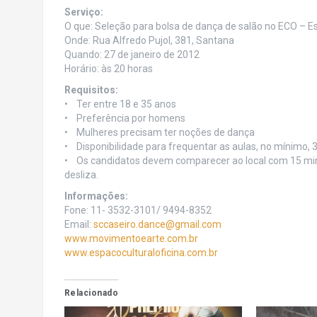
Serviço:
O que: Seleção para bolsa de dança de salão no ECO – E
Onde: Rua Alfredo Pujol, 381, Santana
Quando: 27 de janeiro de 2012
Horário: às 20 horas
Requisitos:
• Ter entre 18 e 35 anos
• Preferência por homens
• Mulheres precisam ter noções de dança
• Disponibilidade para frequentar as aulas, no mínimo,
• Os candidatos devem comparecer ao local com 15 minu
desliza.
Informações:
Fone: 11- 3532-3101/ 9494-8352
Email:
sccaseiro.dance@gmail.com
www.movimentoearte.com.br
www.espacoculturaloficina.com.
br
Relacionado