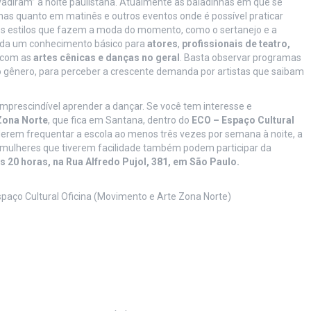
nvadiram” a noite paulistana. Atualmente as baladinhas em que se
rnas quanto em matinês e outros eventos onde é possível praticar
tros estilos que fazem a moda do momento, como o sertanejo e a
rada um conhecimento básico para
atores
,
profissionais de teatro,
 com as
artes cênicas e danças no geral
. Basta observar programas
o gênero, para perceber a crescente demanda por artistas que saibam
mprescindível aprender a dançar. Se você tem interesse e
Zona Norte
, que fica em Santana, dentro do
ECO – Espaço Cultural
erem frequentar a escola ao menos três vezes por semana à noite, a
s mulheres que tiverem facilidade também podem participar da
s 20 horas, na Rua Alfredo Pujol, 381, em São Paulo.
spaço Cultural Oficina (Movimento e Arte Zona Norte)