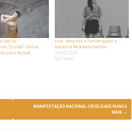
de dança
Luto: despedir e homenagear a
ea “Erosão” coloca
bailarina Mickaella Dantas
dos para dançar
10/02/2024
Em "News"
MANIFESTAÇÃO NACIONAL CRUELDADE NUNCA
MAIS
→