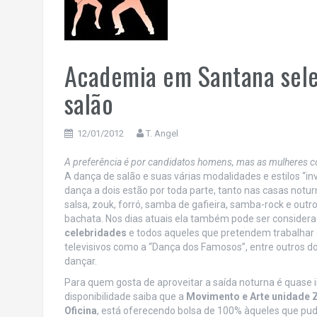
Academia em Santana selec
salão
12/01/2012
T. Angel
A preferência é por candidatos homens, mas as mulheres 
A dança de salão e suas várias modalidades e estilos “i
dança a dois estão por toda parte, tanto nas casas notu
salsa, zouk, forró, samba de gafieira, samba-rock e ou
bachata. Nos dias atuais ela também pode ser conside
celebridades
e todos aqueles que pretendem trabalhar
televisivos como a “Dança dos Famosos”, entre outros d
dançar.
Para quem gosta de aproveitar a saída noturna é quase i
disponibilidade saiba que a
Movimento e Arte unidade 
Oficina
, está oferecendo bolsa de 100% àqueles que pud