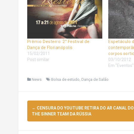
Prêmio Desterro: 2° Festival de
Espetáculo 
Dança de Florianópolis
contemporân
15/02/2011
corpos sorti
Post similar
03/10/2012
Em "Eventos"
News
Bolsa de estudo
,
Dança de Salão
Navegação
←
CENSURA DO YOUTUBE RETIRA DO AR CANAL DO
de
THE SINNER TEAM DA RÚSSIA
posts