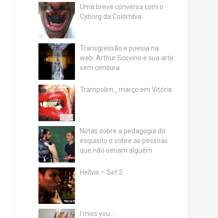
Uma breve conversa com o
Cyborg da Colômbia
Transgressão e poesia na
web: Arthur Scovino e sua arte
sem censura
Trampolim_ março em Vitória
Notas sobre a pedagogia do
esquisito e sobre as pessoas
que não seriam alguém
Hellvis – Set 2
I miss you…