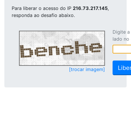
Para liberar o acesso
do IP
216.73.217.145
,
responda ao desafio abaixo.
Digite 
lado no
[trocar imagem]