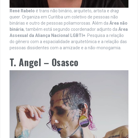
René Rabelo
é trans não binário, arquiteto, artista e
drag
queer
. Organiza em Curitiba um coletivo de pessoas não
binárias e outro de pessoas poliamorosas. Além da
Área não
binária
, também está segundo coordenador adjunto da
Área
Assexual da Aliança Nacional LGBTI+
. Pesquisa a relação
do gênero com a espacialidade arquitetônica e a relação das
pessoas dissidentes com a amizade e a não-monogamia.
T. Angel – Osasco