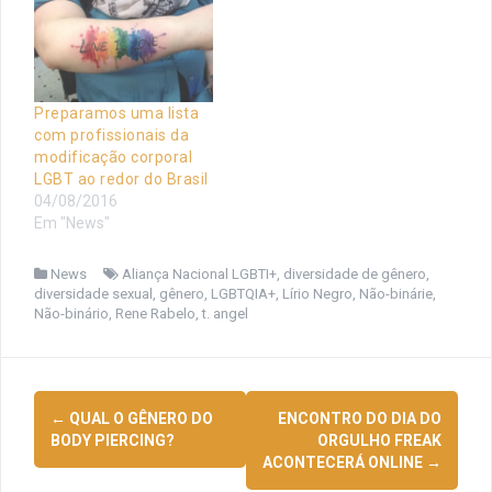
Preparamos uma lista
com profissionais da
modificação corporal
LGBT ao redor do Brasil
04/08/2016
Em "News"
News
Aliança Nacional LGBTI+
,
diversidade de gênero
,
diversidade sexual
,
gênero
,
LGBTQIA+
,
Lírio Negro
,
Não-binárie
,
Não-binário
,
Rene Rabelo
,
t. angel
Navegação
←
QUAL O GÊNERO DO
ENCONTRO DO DIA DO
de
BODY PIERCING?
ORGULHO FREAK
ACONTECERÁ ONLINE
→
posts