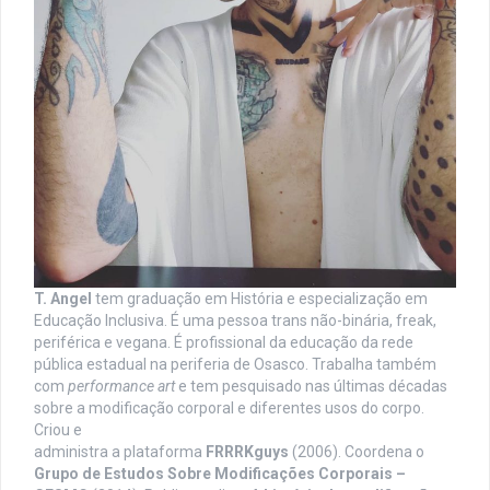
T. Angel
tem graduação em História e especialização em
Educação Inclusiva. É uma pessoa trans não-binária, freak,
periférica e vegana. É profissional da educação da rede
pública estadual na periferia de Osasco. Trabalha também
com
performance art
e tem pesquisado nas últimas décadas
sobre a modificação corporal e diferentes usos do corpo.
Criou e
administra a plataforma
FRRRKguys
(2006). Coordena o
Grupo de Estudos Sobre Modificações Corporais –