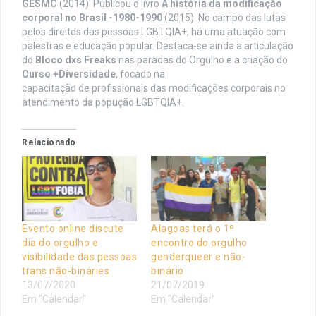
GESMC
(2014). Publicou o livro
A história da modificação
corporal no Brasil -1980-1990
(2015). No campo das lutas
pelos direitos das pessoas LGBTQIA+, há uma atuação com
palestras e educação popular. Destaca-se ainda a articulação
do
Bloco dxs Freaks
nas paradas do Orgulho e a criação do
Curso +Diversidade
, focado na
capacitação de profissionais das modificações corporais no
atendimento da popução LGBTQIA+.
Relacionado
Evento online discute
Alagoas terá o 1º
dia do orgulho e
encontro do orgulho
visibilidade das pessoas
genderqueer e não-
trans não-bináries
binário
13/07/2020
21/07/2019
Em "Calendar"
Em "Calendar"