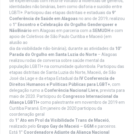
de experiências com recorte voltado a violências de gêneros,
identidades não binárias, bem como disforia e suicídio entre
LGBTI+. Participou das etapas distritais e estaduais da
9°
Conferência de Saúde em Alagoas
no ano de 2019; realizou
o
1° Encontro e Celebração do Orgulho Genderqueer e
NãoBinário
em Alagoas em parceria com a
SEMUDH
e com
apoio de Coletivos de São Paulo Curitiba e Maceió (em
alusão ao
dia da visibilidade não-binária); durante as atividades da
10°
Parada do Orgulho em Santa Luzia do Norte
– Alagoas
realizou rodas de conversa sobre saúde mental da
população LGBTI+ na comunidade quilombola. Participou das
etapas distritais de Santa Luzia do Norte, Maceió, de São
José da Lage e da etapa Estadual da
IV Conferencia de
Direitos Humanos e Politicas Públicas para LGBT+
, com
delegação rumo a
Conferência Nacional Livre
, prevista para
maio de 2020. Participou do
Congresso Internacional da
Aliança LGBTI+
como palestrante em novembro de 2019 em
Curitiba Paraná. Em janeiro de 2020 participou da
coordenação geral
do
1° Ato em Prol da Visibilidade Trans de Maceió
,
realizado pelo
Grupo Gay de Maceió – GGM
e parceiros.
Está
1° Coordenadore Adjunte da Aliança Nacional