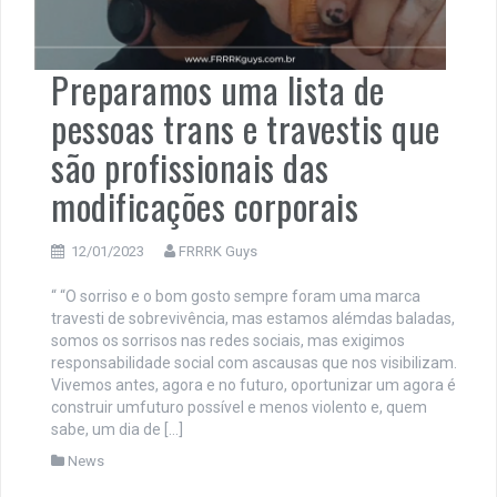
Preparamos uma lista de
pessoas trans e travestis que
são profissionais das
modificações corporais
12/01/2023
FRRRK Guys
“ “O sorriso e o bom gosto sempre foram uma marca
travesti de sobrevivência, mas estamos alémdas baladas,
somos os sorrisos nas redes sociais, mas exigimos
responsabilidade social com ascausas que nos visibilizam.
Vivemos antes, agora e no futuro, oportunizar um agora é
construir umfuturo possível e menos violento e, quem
sabe, um dia de […]
News