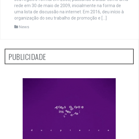
rede em 30 de maio de 2009, inicialmente na forma de
uma lista de discussão na internet. Em 2016, deu início à
organização do seu trabalho de promoção e […]
News
PUBLICIDADE