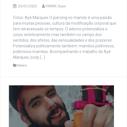
23/01/2023
FRRRK Guys
Fotos: Ayê Marques O piercing no mamilo é uma paixão
para muitas pessoas, cultura da modificação corporal que
tem atravessado os tempos. O adorno potencializa o
corpo esteticamente mas também no campo dos
sentidos, dos afetos, das sensualidades e dos prazeres.
Potencializa politicamente também: mamilos polêmicos,
polêmicos mamilos. Acompanhando o trabalho de Ayê
Marques, body […]
News