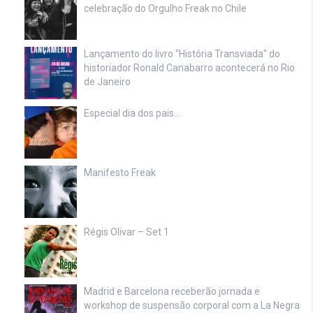
celebração do Orgulho Freak no Chile
Lançamento do livro “História Transviada” do
historiador Ronald Canabarro acontecerá no Rio
de Janeiro
Especial dia dos pais…
Manifesto Freak
Régis Olivar – Set 1
Madrid e Barcelona receberão jornada e
workshop de suspensão corporal com a La Negra