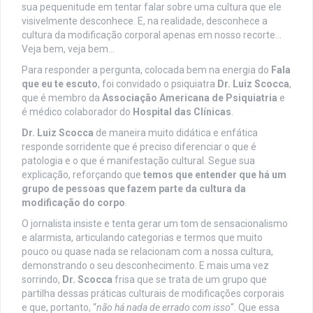
sua pequenitude em tentar falar sobre uma cultura que ele
visivelmente desconhece. E, na realidade, desconhece a
cultura da modificação corporal apenas em nosso recorte…
Veja bem, veja bem…
Para responder a pergunta, colocada bem na energia do
Fala
que eu te escuto
, foi convidado o psiquiatra
Dr. Luiz Scocca
,
que é membro da
Associação Americana de Psiquiatria
e
é médico colaborador do
Hospital das Clínicas
.
Dr. Luiz Scocca
de maneira muito didática e enfática
responde sorridente que é preciso diferenciar o que é
patologia e o que é manifestação cultural. Segue sua
explicação, reforçando que
temos que entender
que há um
grupo de pessoas que fazem parte da cultura da
modificação do corpo
.
O jornalista insiste e tenta gerar um tom de sensacionalismo
e alarmista, articulando categorias e termos que muito
pouco ou quase nada se relacionam com a nossa cultura,
demonstrando o seu desconhecimento. E mais uma vez
sorrindo,
Dr. Scocca
frisa que se trata de um grupo que
partilha dessas práticas culturais de modificações corporais
e que, portanto, “
não há nada de errado com isso
“. Que essa