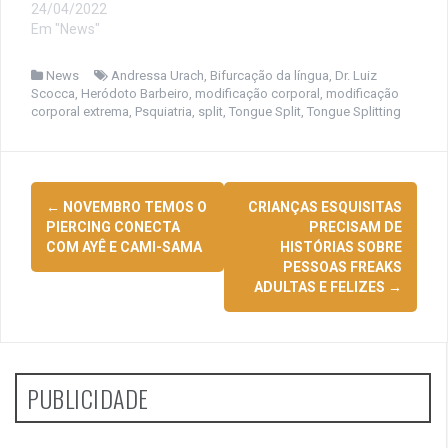
24/04/2022
Em "News"
News
Andressa Urach
,
Bifurcação da língua
,
Dr. Luiz
Scocca
,
Heródoto Barbeiro
,
modificação corporal
,
modificação
corporal extrema
,
Psquiatria
,
split
,
Tongue Split
,
Tongue Splitting
Navegação
←
NOVEMBRO TEMOS O
CRIANÇAS ESQUISITAS
de
PIERCING CONECTA
PRECISAM DE
COM AYÊ E CAMI-SAMA
HISTÓRIAS SOBRE
posts
PESSOAS FREAKS
ADULTAS E FELIZES
→
PUBLICIDADE