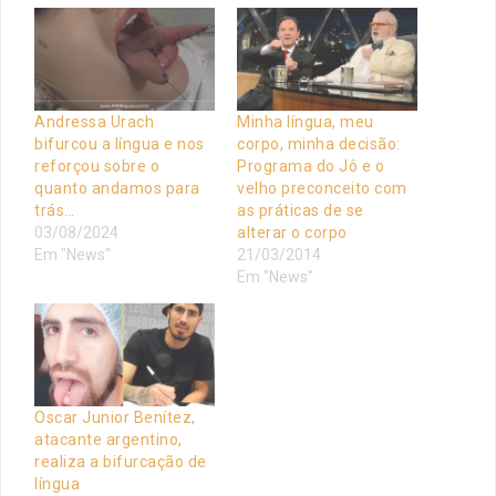
Andressa Urach
Minha língua, meu
bifurcou a língua e nos
corpo, minha decisão:
reforçou sobre o
Programa do Jô e o
quanto andamos para
velho preconceito com
trás…
as práticas de se
03/08/2024
alterar o corpo
Em "News"
21/03/2014
Em "News"
Oscar Junior Benítez,
atacante argentino,
realiza a bifurcação de
língua