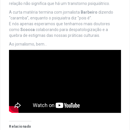
relação não significa que há um transtorno psiquiátrico.
A curta matéria termina com jornalista
Barbeiro
dizendo
“caramba”, enquanto o psiquiatra diz “pois é”.
E nós apenas esperamos que tenhamos mais doutores
como
Scocca
colaborando para despatologização e a
quebra de estigmas das nossas práticas culturais.
Ao jornalismo, bem…
Relacionado