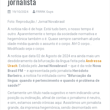
jornalista
19/10/2024
FRRRK Guys
Foto: Reprodução / Jornal Novabrasil
A notícia não é de hoje. Está tudo bem, o nosso tempo é
outro. Aparentemente o tempo da sociedade normativa e
hegemônica também o é. Quase sempre caminham ali pela
idade média quando o assunto é o corpo. Ah! O corpo…
Modificado seja o corpo.
A notícia que data 02 de Agosto de 2024 era ainda mais um
desdobramento da bifurcação da língua feita pela
Andressa
Urach
. Exibida pelo
Jornal Novabrasil
– que é da rede
Nova
Brasil FM
– e apresentada pelo jornalista
Heródoto
Barbeiro
, a notícia foi intitulada como
“Bifurcação da
língua: quando é pertencimento e quando é problema de
saúde?
“
Certamente um título nada sugestivo e nem indicando uma
posição ou inclinação, afinal de contas o jornalismo é neutro,
e sim, estamos sendo irônicas aqui. Assistimos um jornalista
grande, da imprensa hegemônica, sendo desmontado em