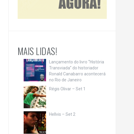
MAIS LIDAS!
Lançamento do livro “História
Transviada” do historiador
Ronald Canabarro acontecerá
no Rio de Janeiro
Régis Olivar – Set 1
Hellvis – Set 2