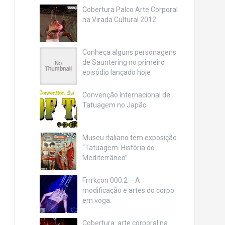
Cobertura Palco Arte Corporal
na Virada Cultural 2012
Conheça alguns personagens
de Sauntering no primeiro
episódio lançado hoje
Convenção Internacional de
Tatuagem no Japão
Museu italiano tem exposição
“Tatuagem. História do
Mediterrâneo”
Frrrkcon 000.2 – A
modificação e artes do corpo
em voga.
Cobertura: arte corporal na