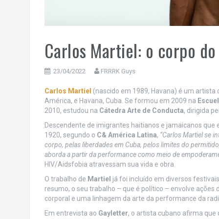
Carlos Martiel: o corpo do
23/04/2022
FRRRK Guys
Carlos Martiel
(nascido em 1989, Havana) é um artista 
América, e Havana, Cuba. Se formou em 2009 na
Escuel
2010, estudou na
Cátedra Arte de Conducta
, dirigida p
Descendente de imigrantes haitianos e jamaicanos que 
1920, segundo o
C& América Latina
,
“Carlos Martiel se 
corpo, pelas liberdades em Cuba, pelos limites do permitido,
aborda a partir da performance como meio de empoderam
HIV/Aidsfobia atravessam sua vida e obra.
O trabalho de
Martiel
já foi incluído em diversos festiv
resumo, o seu trabalho – que é político – envolve ações d
corporal e uma linhagem da arte da performance da rad
Em entrevista ao
Gayletter
, o artista cubano afirma que