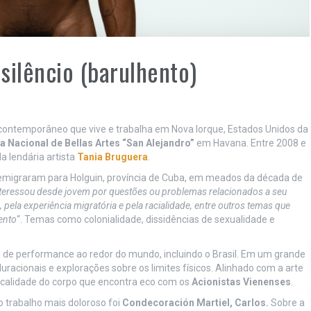
 silêncio (barulhento)
contemporâneo que vive e trabalha em Nova Iorque, Estados Unidos da
a Nacional de Bellas Artes “San Alejandro”
em Havana. Entre 2008 e
ela lendária artista
Tania Bruguera
.
emigraram para Holguin, província de Cuba, em meados da década de
interessou desde jovem por questões ou problemas relacionados a seu
 pela experiência migratória e pela racialidade, entre outros temas que
ento
“. Temas como colonialidade, dissidências de sexualidade e
ais de performance ao redor do mundo, incluindo o Brasil. Em um grande
uracionais e explorações sobre os limites físicos. Alinhado com a arte
icalidade do corpo que encontra eco com os
Acionistas Vienenses
.
 o trabalho mais doloroso foi
Condecoración Martiel, Carlos.
Sobre a