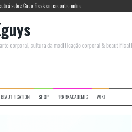
utirá sobre Circo Freak em encontro online
remotamente em Agosto e discutirá questões LGBTQIAPN+ e Modificaç
guys
utirá modificações corporais e anarquia em encontro online
moto, saiba como você pode ajudar duas ações que estão a ocorrer
rte corporal, cultura da modificação corporal & beautificat
 se despede do tatuador Lia Perboni
 do historiador Ronald Canabarro acontecerá no Rio de Janeiro
BEAUTIFICATION
SHOP
FRRRKACADEMIC
WIKI