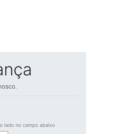
ança
nosco.
ao lado no campo abaixo