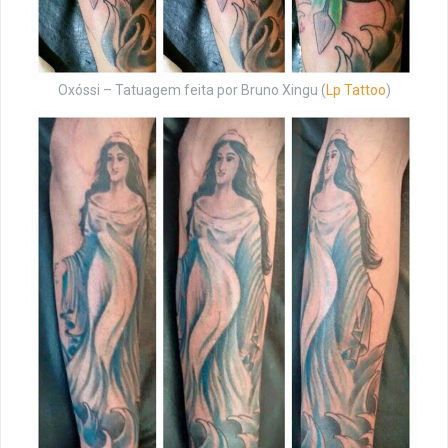
Oxóssi – Tatuagem feita por Bruno Xingu (
Lp Tattoo
)