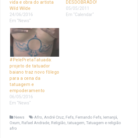
vida e obra do artista
DESDOBRADO!
Wild Wilde
05/05/2011
24/06/2016
Em "Calendar"
Em "News"
#PelePretaTatuada:
projeto de tatuador
baiano traz novo fôlego
para a cena da
tatuagem e
empoderamento
06/05/2016
Em "News"
News
Afro
,
André Cruz
,
Fefs
,
Fernando Fefs
,
Iemanjá
,
Oxum
,
Rafael Andrade
,
Religião
,
tatuagem
,
Tatuagem e religião
afro