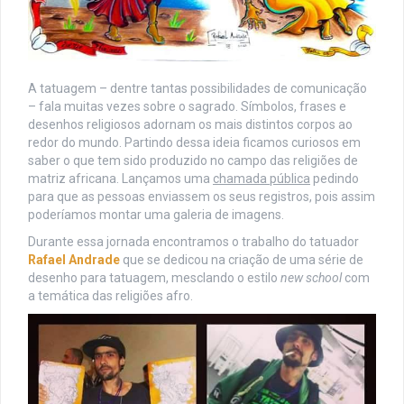
A tatuagem – dentre tantas possibilidades de comunicação
– fala muitas vezes sobre o sagrado. Símbolos, frases e
desenhos religiosos adornam os mais distintos corpos ao
redor do mundo. Partindo dessa ideia ficamos curiosos em
saber o que tem sido produzido no campo das religiões de
matriz africana. Lançamos uma
chamada pública
pedindo
para que as pessoas enviassem os seus registros, pois assim
poderíamos montar uma galeria de imagens.
Durante essa jornada encontramos o trabalho do tatuador
Rafael Andrade
que se dedicou na criação de uma série de
desenho para tatuagem, mesclando o estilo
new school
com
a temática das religiões afro.