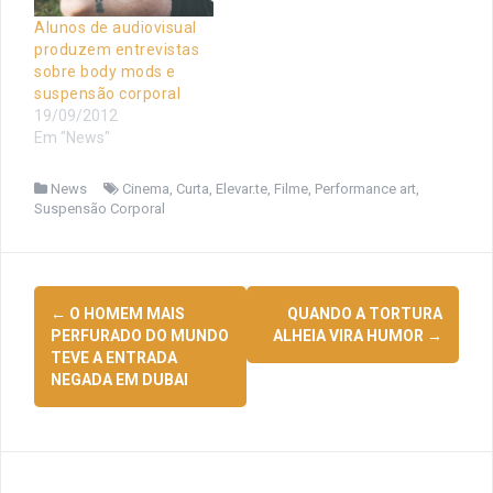
Alunos de audiovisual
produzem entrevistas
sobre body mods e
suspensão corporal
19/09/2012
Em "News"
News
Cinema
,
Curta
,
Elevar.te
,
Filme
,
Performance art
,
Suspensão Corporal
Navegação
←
O HOMEM MAIS
QUANDO A TORTURA
de
PERFURADO DO MUNDO
ALHEIA VIRA HUMOR
→
TEVE A ENTRADA
posts
NEGADA EM DUBAI