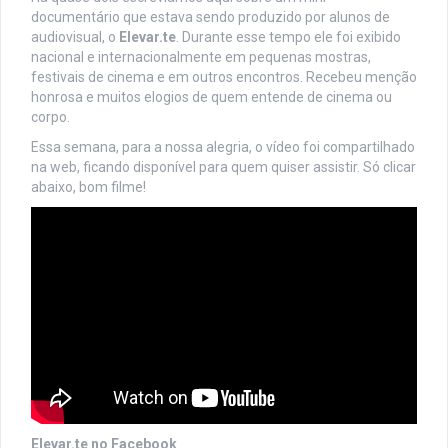
documentário que estava sendo produzido por alunos de
audiovisual, o
Elevar.te
. Durante esse tempo ele foi exibido
nacional e internacionalmente em pequenas mostras,
festivais de cinema e em outros encontros. Recebeu menção
honrosa e muitos elogios de quem entende de cinema ou
corpo.
Essa semana, para a nossa alegria, o vídeo foi compartilhado
na web, ficando disponível para quem quiser assistir. Só clicar
abaixo, bom filme!
Elevar.te no Facebook