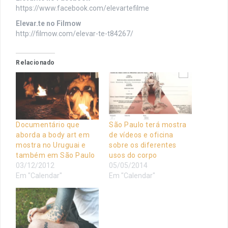
https://www.facebook.com/elevartefilme
Elevar.te no Filmow
http://filmow.com/elevar-te-t84267/
Relacionado
Documentário que
São Paulo terá mostra
aborda a body art em
de vídeos e oficina
mostra no Uruguai e
sobre os diferentes
também em São Paulo
usos do corpo
03/12/2012
05/05/2014
Em "Calendar"
Em "Calendar"