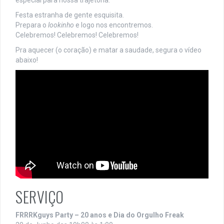
Festa estranha de gente esquisita.
Prepara o
lookinho
e logo nos encontremos.
Celebremos! Celebremos! Celebremos!
Pra aquecer (o coração) e matar a saudade, segura o vídeo
abaixo!
SERVIÇO
FRRRKguys Party – 20 anos e Dia do Orgulho Freak