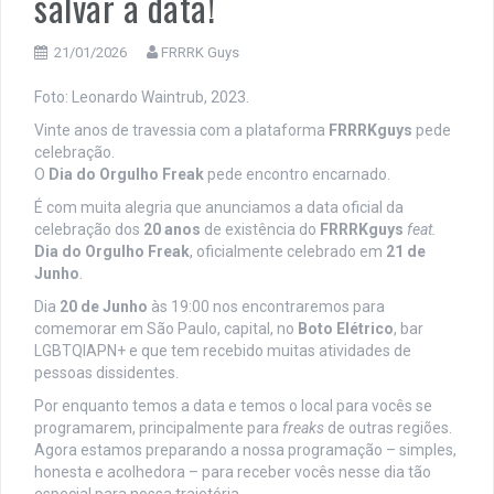
salvar a data!
21/01/2026
FRRRK Guys
Foto: Leonardo Waintrub, 2023.
Vinte anos de travessia com a plataforma
FRRRKguys
pede
celebração.
O
Dia do Orgulho Freak
pede encontro encarnado.
É com muita alegria que anunciamos a data oficial da
celebração dos
20 anos
de existência do
FRRRKguys
feat.
Dia do Orgulho Freak
, oficialmente celebrado em
21 de
Junho
.
Dia
20 de Junho
às 19:00 nos encontraremos para
comemorar em São Paulo, capital, no
Boto Elétrico
, bar
LGBTQIAPN+ e que tem recebido muitas atividades de
pessoas dissidentes.
Por enquanto temos a data e temos o local para vocês se
programarem, principalmente para
freaks
de outras regiões.
Agora estamos preparando a nossa programação – simples,
honesta e acolhedora – para receber vocês nesse dia tão
especial para nossa trajetória.