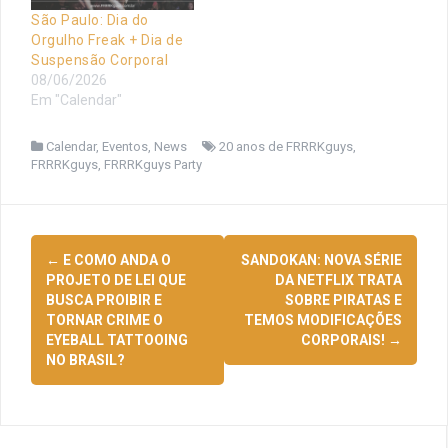
São Paulo: Dia do
Orgulho Freak + Dia de
Suspensão Corporal
08/06/2026
Em "Calendar"
Calendar
,
Eventos
,
News
20 anos de FRRRKguys
,
FRRRKguys
,
FRRRKguys Party
Navegação
←
E COMO ANDA O
SANDOKAN: NOVA SÉRIE
de
PROJETO DE LEI QUE
DA NETFLIX TRATA
BUSCA PROIBIR E
SOBRE PIRATAS E
posts
TORNAR CRIME O
TEMOS MODIFICAÇÕES
EYEBALL TATTOOING
CORPORAIS!
→
NO BRASIL?