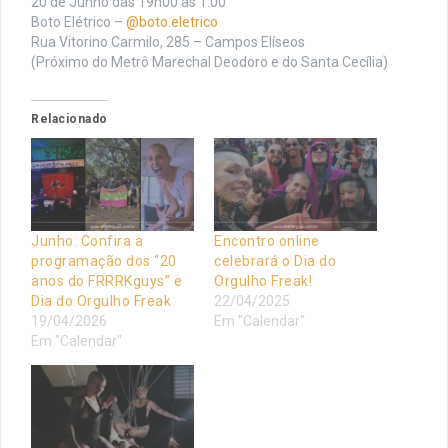
20 de Junho das 19h00 às 1:00
Boto Elétrico –
@boto.eletrico
Rua Vitorino Carmilo, 285 – Campos Elíseos
(Próximo do Metrô Marechal Deodoro e do Santa Cecília)
Relacionado
Junho: Confira a
Encontro online
programação dos “20
celebrará o Dia do
anos do FRRRKguys” e
Orgulho Freak!
Dia do Orgulho Freak
22/04/2025
19/04/2026
Em "Calendar"
Em "Calendar"