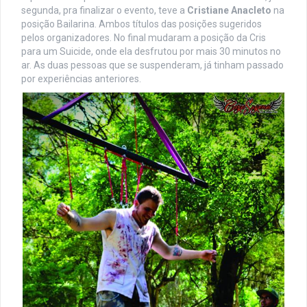
segunda, pra finalizar o evento, teve a
Cristiane Anacleto
na
posição Bailarina. Ambos títulos das posições sugeridos
pelos organizadores. No final mudaram a posição da Cris
para um Suicide, onde ela desfrutou por mais 30 minutos no
ar. As duas pessoas que se suspenderam, já tinham passado
por experiências anteriores.