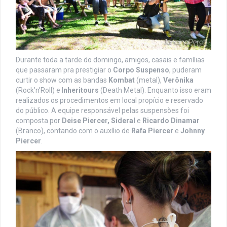
Durante toda a tarde do domingo, amigos, casais e famílias
que passaram pra prestigiar o
Corpo
Suspenso
, puderam
curtir o show com as bandas
Kombat
(metal),
Verônika
(Rock’n’Roll) e I
nheritours
(Death Metal). Enquanto isso eram
realizados os procedimentos em local propício e reservado
do público. A equipe responsável pelas suspensões foi
composta por
Deise Piercer,
Sideral
e
Ricardo Dinamar
(Branco), contando com o auxílio de
Rafa Piercer
e
Johnny
Piercer
.