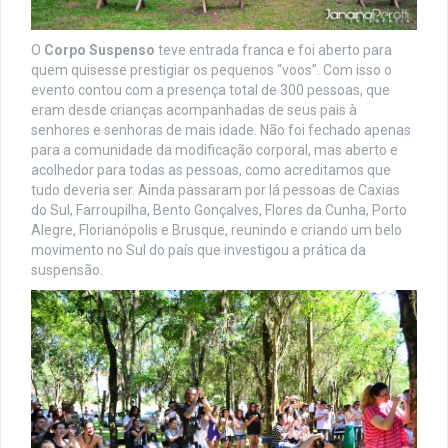
O
Corpo Suspenso
teve entrada franca e foi aberto para
quem quisesse prestigiar os pequenos “voos”. Com isso o
evento contou com a presença total de 300 pessoas, que
eram desde crianças acompanhadas de seus pais à
senhores e senhoras de mais idade. Não foi fechado apenas
para a comunidade da modificação corporal, mas aberto e
acolhedor para todas as pessoas, como acreditamos que
tudo deveria ser. Ainda passaram por lá pessoas de Caxias
do Sul, Farroupilha, Bento Gonçalves, Flores da Cunha, Porto
Alegre, Florianópolis e Brusque, reunindo e criando um belo
movimento no Sul do país que investigou a prática da
suspensão.