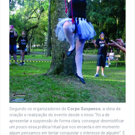
Segundo os organizadores do
Corpo Suspenso
, a ideia da
criação e realização do evento desde o inicio
“foi a de
apresentar a suspensão de forma clara, conseguir desmistificar
um pouco essa prática/ritual que nos encanta e em momento
algum pensamos em tentar conquistar o interesse de alguém”.
E