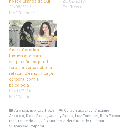
no Rio Grande do Sul
25/02/2017
30/08/2013
Em "News"
Em "Calendar"
Santa Catarina:
Piquenique com
suspensão corporal
terá conversa sobre a
relação da modificação
corporal com a
psicologia
08/07/2016
Em "Calendar"
Calendar
,
Eventos
,
News
Corpo Suspenso
,
Cristiane
Anacleto
,
Deixe Piercer
,
Johnny Piercer
,
Luíz Tomasini
,
Rafa Piercer
,
Rio Grande do Sul
,
São Marcos
,
Sideral Ricardo Dinamar
,
Suspensão Corporal