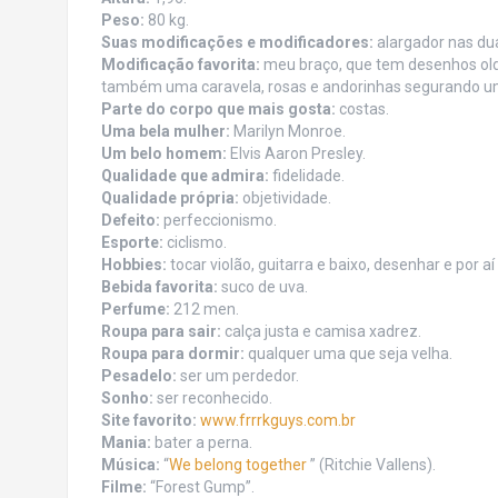
Peso:
80 kg.
Suas modificações e modificadores:
alargador nas du
Modificação favorita:
meu braço, que tem desenhos old/
também uma caravela, rosas e andorinhas segurando uma
Parte do corpo que mais gosta:
costas.
Uma bela mulher:
Marilyn Monroe.
Um belo homem:
Elvis Aaron Presley.
Qualidade que admira:
fidelidade.
Qualidade própria:
objetividade.
Defeito:
perfeccionismo.
Esporte:
ciclismo.
Hobbies:
tocar violão, guitarra e baixo, desenhar e por aí 
Bebida favorita:
suco de uva.
Perfume:
212 men.
Roupa para sair:
calça justa e camisa xadrez.
Roupa para dormir:
qualquer uma que seja velha.
Pesadelo:
ser um perdedor.
Sonho:
ser reconhecido.
Site favorito:
www.frrrkguys.com.br
Mania:
bater a perna.
Música:
“
We belong together
” (Ritchie Vallens).
Filme:
“Forest Gump”.