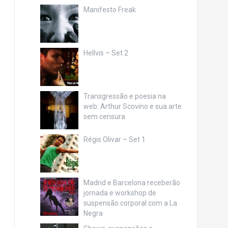
Manifesto Freak
Hellvis – Set 2
Transgressão e poesia na
web: Arthur Scovino e sua arte
sem censura
Régis Olivar – Set 1
Madrid e Barcelona receberão
jornada e workshop de
suspensão corporal com a La
Negra