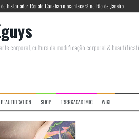
 do historiador Ronald Canabarro acontecerá no Rio de Janeiro
utirá sobre Circo Freak em encontro online
guys
remotamente em Agosto e discutirá questões LGBTQIAPN+ e Modificaç
utirá modificações corporais e anarquia em encontro online
rte corporal, cultura da modificação corporal & beautificat
moto, saiba como você pode ajudar duas ações que estão a ocorrer
re a celebração do Orgulho Freak no Chile
BEAUTIFICATION
SHOP
FRRRKACADEMIC
WIKI