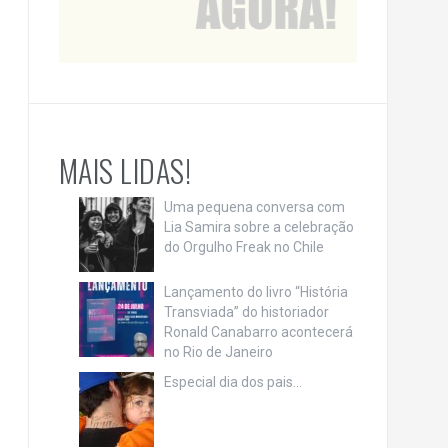
MAIS LIDAS!
Uma pequena conversa com
Lia Samira sobre a celebração
do Orgulho Freak no Chile
Lançamento do livro “História
Transviada” do historiador
Ronald Canabarro acontecerá
no Rio de Janeiro
Especial dia dos pais…