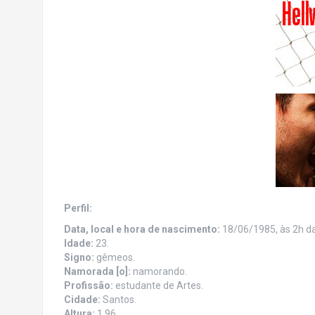
Perfil:
Data, local e hora de nascimento:
18/06/1985, às 2h d
Idade:
23.
Signo:
gêmeos.
Namorada [o]:
namorando.
Profissão:
estudante de Artes.
Cidade:
Santos.
Altura:
1,96.