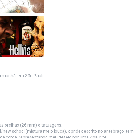
a manhã, em São Paulo.
as orelhas (26 mm) e tatuagens.
new school (mistura meio louca), x pridex escrito no antebraço, tem
 corda, representando meu desejo por uma vida livre.