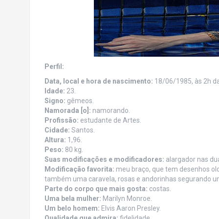
Perfil:
Data, local e hora de nascimento:
18/06/1985, às 2h d
Idade:
23.
Signo:
gêmeos.
Namorada [o]:
namorando.
Profissão:
estudante de Artes.
Cidade:
Santos.
Altura:
1,96.
Peso:
80 kg.
Suas modificações e modificadores:
alargador nas du
Modificação favorita:
meu braço, que tem desenhos old/
também uma caravela, rosas e andorinhas segurando uma
Parte do corpo que mais gosta:
costas.
Uma bela mulher:
Marilyn Monroe.
Um belo homem:
Elvis Aaron Presley.
Qualidade que admira:
fidelidade.