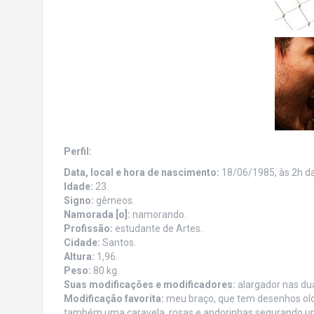
Perfil:
Data, local e hora de nascimento:
18/06/1985, às 2h d
Idade:
23.
Signo:
gêmeos.
Namorada [o]:
namorando.
Profissão:
estudante de Artes.
Cidade:
Santos.
Altura:
1,96.
Peso:
80 kg.
Suas modificações e modificadores:
alargador nas du
Modificação favorita:
meu braço, que tem desenhos old/
também uma caravela, rosas e andorinhas segurando uma