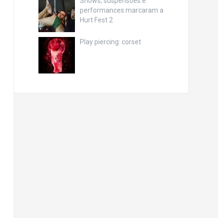
Shows, suspensões e
performances marcaram a
Hurt Fest 2
Play piercing: corset