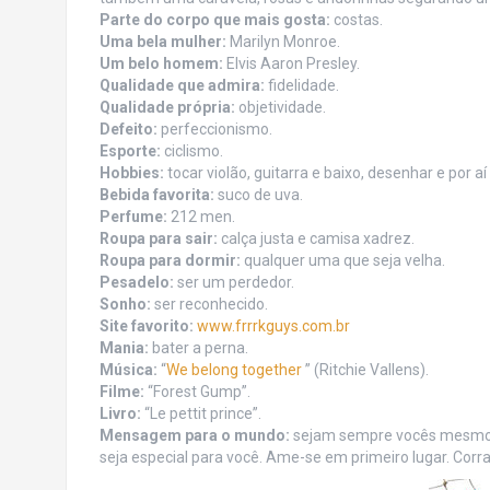
Parte do corpo que mais gosta:
costas.
Uma bela mulher:
Marilyn Monroe.
Um belo homem:
Elvis Aaron Presley.
Qualidade que admira:
fidelidade.
Qualidade própria:
objetividade.
Defeito:
perfeccionismo.
Esporte:
ciclismo.
Hobbies:
tocar violão, guitarra e baixo, desenhar e por aí 
Bebida favorita:
suco de uva.
Perfume:
212 men.
Roupa para sair:
calça justa e camisa xadrez.
Roupa para dormir:
qualquer uma que seja velha.
Pesadelo:
ser um perdedor.
Sonho:
ser reconhecido.
Site favorito:
www.frrrkguys.com.br
Mania:
bater a perna.
Música:
“
We belong together
” (Ritchie Vallens).
Filme:
“Forest Gump”.
Livro:
“Le pettit prince”.
Mensagem para o mundo:
sejam sempre vocês mesmos,
seja especial para você. Ame-se em primeiro lugar. Corra