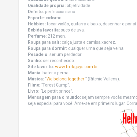
Qualidade própria:
objetividade.
Defeito:
perfeccionismo.
Esporte:
ciclismo.
Hobbies:
tocar violão, guitarra e baixo, desenhar e por aí 
Bebida favorita:
suco de uva.
Perfume:
212 men.
Roupa para sair:
calça justa e camisa xadrez.
Roupa para dormir:
qualquer uma que seja velha.
Pesadelo:
ser um perdedor.
Sonho:
ser reconhecido.
Site favorito:
www.frrrkguys.com.br
Mania:
bater a perna.
Música:
“
We belong together
” (Ritchie Vallens).
Filme:
“Forest Gump”.
Livro:
“Le pettit prince”.
Mensagem para o mundo:
sejam sempre vocês mesmos,
seja especial para você. Ame-se em primeiro lugar. Corra