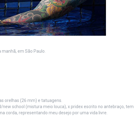
a manhã, em São Paulo.
as orelhas (26 mm) e tatuagens.
new school (mistura meio louca), x pridex escrito no antebraço, tem
 corda, representando meu desejo por uma vida livre.