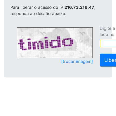
Para liberar o acesso
do IP
216.73.216.47
,
responda ao desafio abaixo.
Digite 
lado no
[trocar imagem]