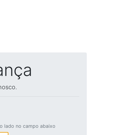
ança
nosco.
ao lado no campo abaixo