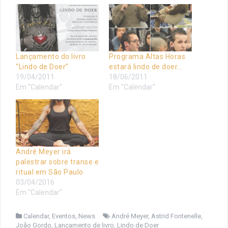
Lançamento do livro
Programa Altas Horas
“Lindo de Doer”
estará lindo de doer…
19/04/2011
18/06/2011
Em "Calendar"
Em "Calendar"
André Meyer irá
palestrar sobre transe e
ritual em São Paulo
03/04/2016
Em "Calendar"
Calendar
,
Eventos
,
News
André Meyer
,
Astrid Fontenelle
,
João Gordo
,
Lançamento de livro
,
Lindo de Doer