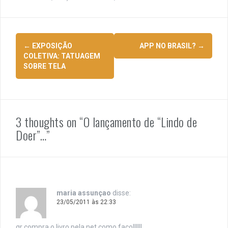
Navegação
←
EXPOSIÇÃO
APP NO BRASIL?
→
de
COLETIVA: TATUAGEM
SOBRE TELA
posts
3 thoughts on “
O lançamento de “Lindo de
Doer”…
”
maria assunçao
disse:
23/05/2011 às 22:33
qr compra o livro pela net,como faço!!!!!!