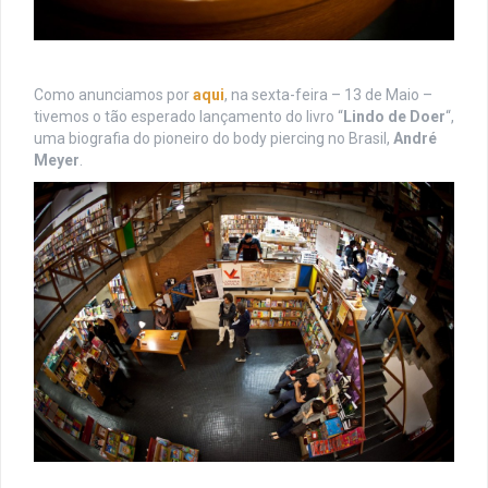
Como anunciamos por
aqui
, na sexta-feira – 13 de Maio –
tivemos o tão esperado lançamento do livro “
Lindo de Doer
“,
uma biografia do pioneiro do body piercing no Brasil,
André
Meyer
.