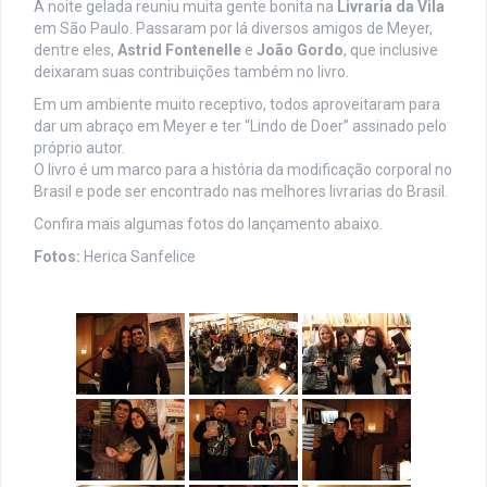
A noite gelada reuniu muita gente bonita na
Livraria da Vila
em São Paulo. Passaram por lá diversos amigos de Meyer,
dentre eles,
Astrid Fontenelle
e
João Gordo
, que inclusive
deixaram suas contribuições também no livro.
Em um ambiente muito receptivo, todos aproveitaram para
dar um abraço em Meyer e ter “Lindo de Doer” assinado pelo
próprio autor.
O livro é um marco para a história da modificação corporal no
Brasil e pode ser encontrado nas melhores livrarias do Brasil.
Confira mais algumas fotos do lançamento abaixo.
Fotos:
Herica Sanfelice