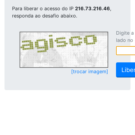
Para liberar o acesso
do IP
216.73.216.46
,
responda ao desafio abaixo.
Digite 
lado no
[trocar imagem]