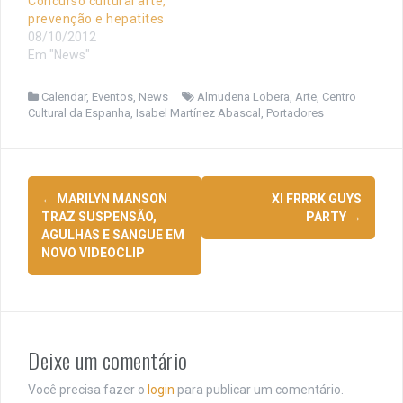
Concurso cultural arte,
prevenção e hepatites
08/10/2012
Em "News"
Calendar
,
Eventos
,
News
Almudena Lobera
,
Arte
,
Centro
Cultural da Espanha
,
Isabel Martínez Abascal
,
Portadores
Navegação
←
MARILYN MANSON
XI FRRRK GUYS
de
TRAZ SUSPENSÃO,
PARTY
→
AGULHAS E SANGUE EM
posts
NOVO VIDEOCLIP
Deixe um comentário
Você precisa fazer o
login
para publicar um comentário.