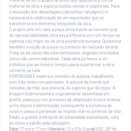
Trata-se de um trabalho artístico que questiona a forma
material da obra e explora noções sociais e relacionais. Para
a execução dos
desenhagens
(desenhos-tatuagens) é
necessária a colaboração de um espectador que se
transforma em elemento integrante da obra.
O projeto põe em valor a peça única frente ao conceito pop
de reproductibilidade, uma peça efêmera com um tempo de
vigência não maior ao de uma existência humana. Questiona
também a noção de posse no contexto do mercado da arte.
Trata-se de obras não intercambiáveis, originais concebidos
como não comercializáveis. Cada obra pertence a um
indivíduo que ao mesmo tempo passa a pertencer à obra,
converte-se nela.
PORTADORES explora o conceito de autoria, trabalhando
com três níveis concatenados. A autoria da mente que
concebe, da mão que executa, do suporte que dá corpo. A
imagem bidimensional é originalmente desenhada em
grafite, passa por um processo de adaptação à nova técnica,
sofre depois a deformação consequente à curvatura do
corpo e passa a pertencer ao mundo real no contexto de São
Paulo, a grande metrópole de urbanidade exacerbada, culto
ao corpo e paixão pela tatuagem.
Data
17 out a 17 nov |
Horário
12 a 21h |
Local
CCE_SP. Av