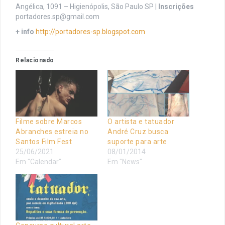
Angélica, 1091 – Higienópolis, São Paulo SP |
Inscrições
portadores.sp@gmail.com
+ info
http://portadores-sp.blogspot.com
Relacionado
Filme sobre Marcos
O artista e tatuador
Abranches estreia no
André Cruz busca
Santos Film Fest
suporte para arte
25/06/2021
08/01/2014
Em "Calendar"
Em "News"