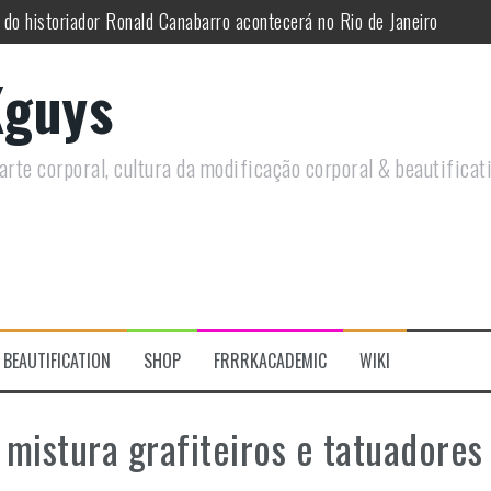
 do historiador Ronald Canabarro acontecerá no Rio de Janeiro
utirá sobre Circo Freak em encontro online
guys
remotamente em Agosto e discutirá questões LGBTQIAPN+ e Modificaç
utirá modificações corporais e anarquia em encontro online
rte corporal, cultura da modificação corporal & beautificat
moto, saiba como você pode ajudar duas ações que estão a ocorrer
re a celebração do Orgulho Freak no Chile
BEAUTIFICATION
SHOP
FRRRKACADEMIC
WIKI
 mistura grafiteiros e tatuadores