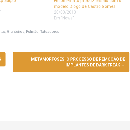
xposição
Felipe Pilotto produz ensaio com o
modelo Diogo de Castro Gomes
"
20/03/2013
Em "News"
otto
,
Grafiteiros
,
Pulmão
,
Tatuadores
S
METAMORFOSES: O PROCESSO DE REMOÇÃO DE
IMPLANTES DE DARK FREAK
→