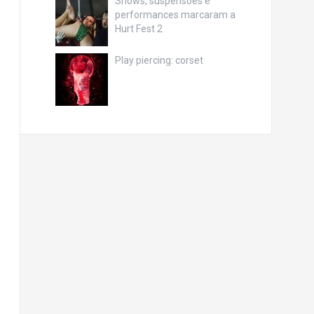
Shows, suspensões e
performances marcaram a
Hurt Fest 2
Play piercing: corset