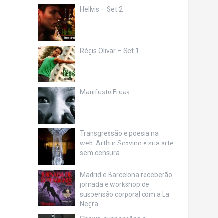
Hellvis – Set 2
Régis Olivar – Set 1
Manifesto Freak
Transgressão e poesia na
web: Arthur Scovino e sua arte
sem censura
Madrid e Barcelona receberão
jornada e workshop de
suspensão corporal com a La
Negra