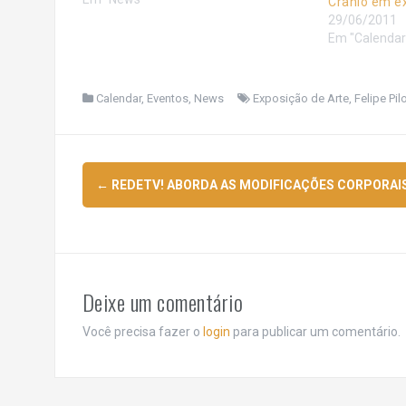
Crânio em e
29/06/2011
Em "Calendar
Calendar
,
Eventos
,
News
Exposição de Arte
,
Felipe Pil
Navegação
←
REDETV! ABORDA AS MODIFICAÇÕES CORPORAI
de
posts
Deixe um comentário
Você precisa fazer o
login
para publicar um comentário.